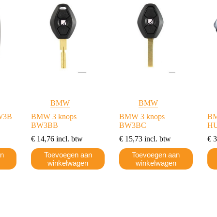
BMW
BMW
W3B
BMW 3 knops
BMW 3 knops
BM
BW3BB
BW3BC
HU
€
14,76
incl. btw
€
15,73
incl. btw
€
3
an
Toevoegen aan
Toevoegen aan
n
winkelwagen
winkelwagen