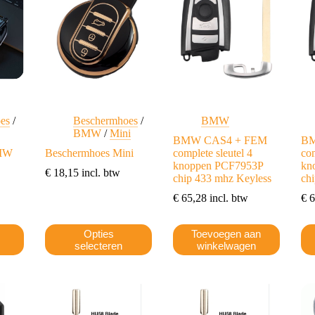
kan
kan
ka
gekozen
gekozen
ge
worden
worden
wo
op
op
op
de
de
de
productpagina
productpagina
pro
es
/
Beschermhoes
/
BMW
BMW
/
Mini
BMW CAS4 + FEM
BM
BMW
Beschermhoes Mini
complete sleutel 4
com
knoppen PCF7953P
kn
€
18,15
incl. btw
chip 433 mhz Keyless
ch
€
65,28
incl. btw
€
6
Dit
Opties
Toevoegen aan
product
selecteren
winkelwagen
heeft
meerdere
variaties.
Deze
optie