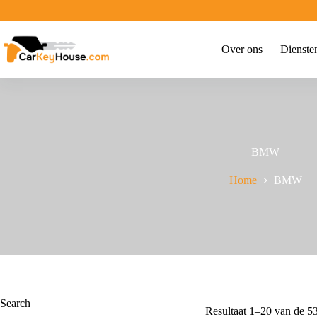
Ga
naar
de
inhoud
Over ons
Dienste
BMW
Home
BMW
Search
Resultaat 1–20 van de 53