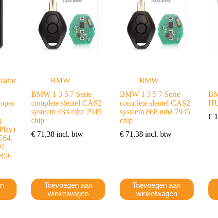
kan
gekozen
worden
op
de
productpagina
lator
BMW
BMW
BMW 1 3 5 7 Serie
BMW 1 3 5 7 Serie
BM
oper
complete sleutel CAS2
complete sleutel CAS2
HU
systeem 433 mhz 7945
systeem 868 mhz 7945
€
1
g
chip
chip
Play)
€
71,38
incl. btw
€
71,38
incl. btw
E64,
91,
 R56
an
Toevoegen aan
Toevoegen aan
n
winkelwagen
winkelwagen