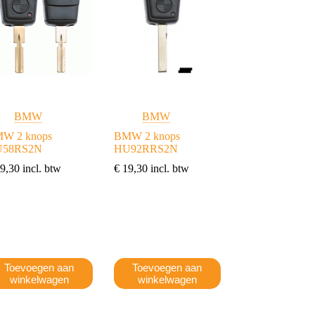
BMW
BMW
W 2 knops
BMW 2 knops
58RS2N
HU92RRS2N
9,30
incl. btw
€
19,30
incl. btw
Toevoegen aan
Toevoegen aan
winkelwagen
winkelwagen