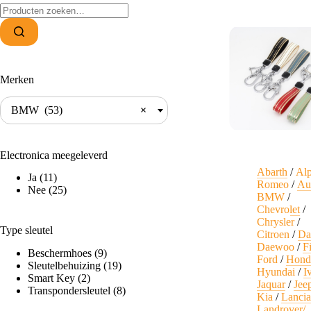
Zoeken
naar:
Merken
BMW (53)
×
Electronica meegeleverd
Abarth
/
Al
Ja
(11)
Romeo
/
Au
Nee
(25)
BMW
/
Chevrolet
/
Chrysler
/
Type sleutel
Citroen
/
Da
Daewoo
/
F
Beschermhoes
(9)
Ford
/
Hond
Sleutelbehuizing
(19)
Hyundai
/
I
Smart Key
(2)
Jaquar
/
Jee
Transpondersleutel
(8)
Kia
/
Lanci
Landrover/