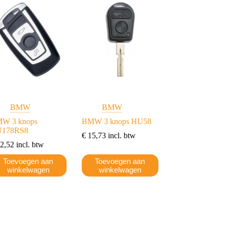
BMW
BMW
W 3 knops
BMW 3 knops HU58
178RS8
€
15,73
incl. btw
2,52
incl. btw
Toevoegen aan
Toevoegen aan
winkelwagen
winkelwagen