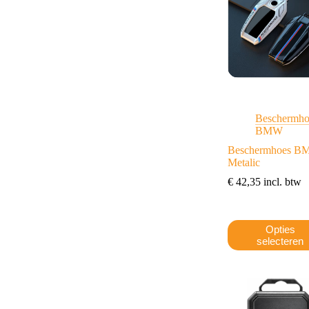
kan
gekozen
worden
op
de
productpagina
Beschermho
BMW
Beschermhoes 
Metalic
€
42,35
incl. btw
Dit
Opties
product
selecteren
heeft
meerdere
variaties.
Deze
optie