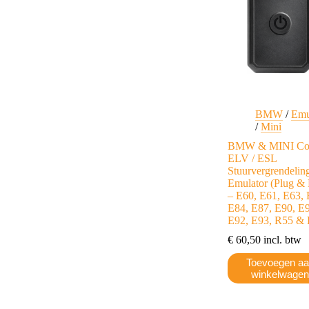
kan
gekozen
worden
op
de
productpagina
BMW
/
Emu
/
Mini
BMW & MINI Co
ELV / ESL
Stuurvergrendelin
Emulator (Plug & 
– E60, E61, E63, 
E84, E87, E90, E
E92, E93, R55 &
€
60,50
incl. btw
Toevoegen a
winkelwage