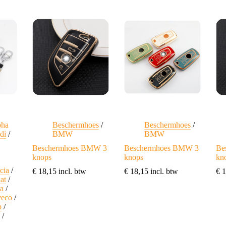
pha
Beschermhoes
/
Beschermhoes
/
di
/
BMW
BMW
Beschermhoes BMW 3
Beschermhoes BMW 3
Be
knops
knops
kn
cia
/
€
18,15
incl. btw
€
18,15
incl. btw
€
1
iat
/
a
/
veco
/
p
/
a
/