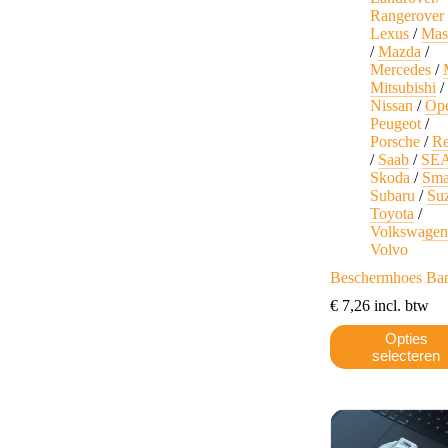
Rangerover
Lexus
/
Mas
/
Mazda
/
Mercedes
/
Mitsubishi
/
Nissan
/
Op
Peugeot
/
Porsche
/
Re
/
Saab
/
SE
Skoda
/
Sma
Subaru
/
Su
Toyota
/
Volkswage
Volvo
Beschermhoes Ba
€
7,26
incl. btw
Dit
Opties
product
selecteren
heeft
meerdere
variaties.
Deze
optie