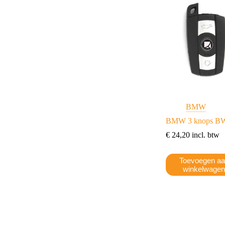
BMW
BMW 3 knops B
€
24,20
incl. btw
Toevoegen a
winkelwage