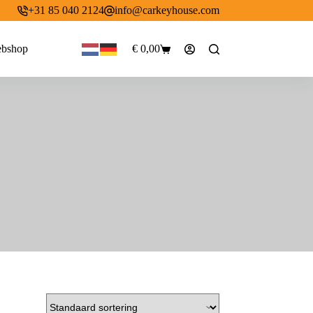
+31 85 040 2124
info@carkeyhouse.com
bshop
€
0,00
Winkelwagen