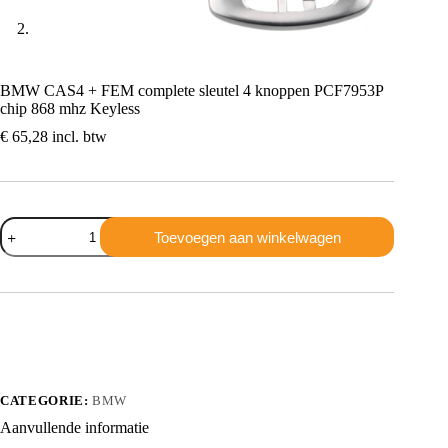
BMW CAS4 + FEM complete sleutel 4 knoppen PCF7953P
chip 868 mhz Keyless
€
65,28
incl. btw
BMW
Toevoegen aan winkelwagen
CAS4
+
FEM
complete
sleutel
4
knoppen
PCF7953P
chip
868
CATEGORIE:
BMW
mhz
Aanvullende informatie
Keyless
aantal