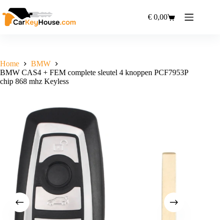
Ga
naar
€
0,00
Winkelwagen
de
inhoud
Home
BMW
BMW CAS4 + FEM complete sleutel 4 knoppen PCF7953P
chip 868 mhz Keyless