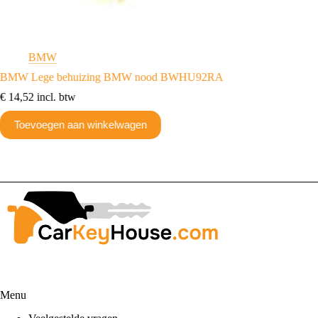
BMW
B
BMW Lege behuizing BMW nood BWHU92RA
BMW voo
PCF7953
€
14,52
incl. btw
€
71,38
Toevoegen aan winkelwagen
Toev
Menu