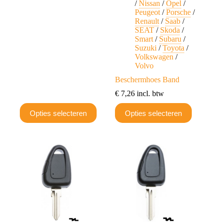
/
Nissan
/
Opel
/
Peugeot
/
Porsche
/
Renault
/
Saab
/
SEAT
/
Skoda
/
Smart
/
Subaru
/
Suzuki
/
Toyota
/
Volkswagen
/
Volvo
Beschermhoes Band
€
7,26
incl. btw
Dit
Dit
Opties selecteren
Opties selecteren
product
product
heeft
heeft
meerdere
meerdere
variaties.
variaties.
Deze
Deze
optie
optie
kan
kan
gekozen
gekozen
worden
worden
op
op
de
de
productpagina
productpagina