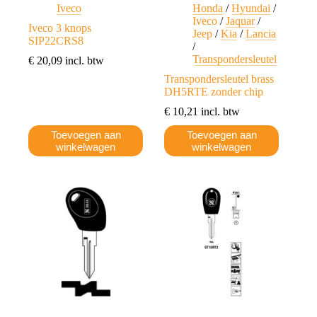
Iveco
Honda
/
Hyundai
/
Iveco
/
Jaquar
/
Iveco 3 knops
Jeep
/
Kia
/
Lancia
SIP22CRS8
/
Transpondersleutel
€
20,09
incl. btw
Transpondersleutel brass
DH5RTE zonder chip
€
10,21
incl. btw
Toevoegen aan
Toevoegen aan
winkelwagen
winkelwagen