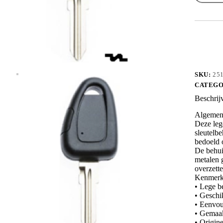
GT15RR
aantal
SKU:
25
CATEGO
Beschrij
Algemene
Deze leg
sleutelbe
bedoeld o
De behui
metalen g
overzette
Kenmerk
• Lege b
• Geschi
• Eenvou
• Gemaakt
• Origin