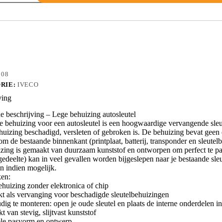
S1
108
RIE:
IVECO
ving
 beschrijving – Lege behuizing autosleutel
e behuizing voor een autosleutel is een hoogwaardige vervangende sleu
huizing beschadigd, versleten of gebroken is. De behuizing bevat geen el
m de bestaande binnenkant (printplaat, batterij, transponder en sleutelba
zing is gemaakt van duurzaam kunststof en ontworpen om perfect te pass
edeelte) kan in veel gevallen worden bijgeslepen naar je bestaande sleut
n indien mogelijk.
en:
ehuizing zonder elektronica of chip
kt als vervanging voor beschadigde sleutelbehuizingen
dig te monteren: open je oude sleutel en plaats de interne onderdelen 
 van stevig, slijtvast kunststof
ele pasvorm en ontwerp