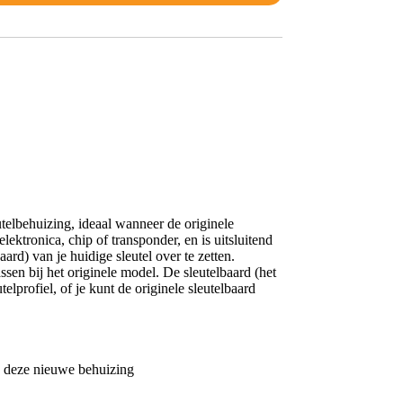
telbehuizing, ideaal wanneer de originele
ektronica, chip of transponder, en is uitsluitend
ard) van je huidige sleutel over te zetten.
en bij het originele model. De sleutelbaard (het
elprofiel, of je kunt de originele sleutelbaard
in deze nieuwe behuizing