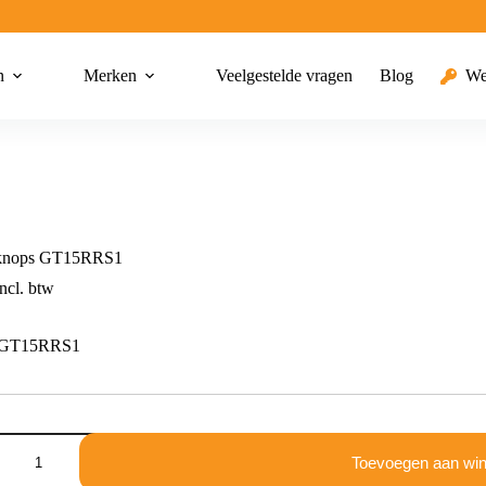
n
Merken
Veelgestelde vragen
Blog
We
 knops GT15RRS1
ncl. btw
s GT15RRS1
Toevoegen aan wi