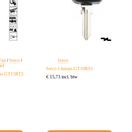
Fiat
/
Iveco
/
Iveco
tel
Iveco 1 knops GT10RS1
rass GT15RT2
€
15,73
incl. btw