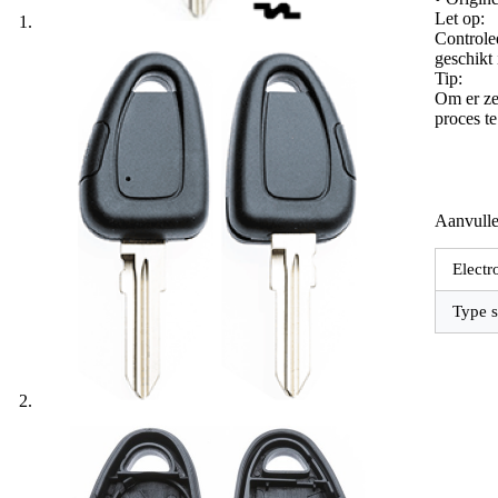
Let op:
Controle
geschikt
Tip:
Om er zek
proces t
Aanvulle
Electr
Type s