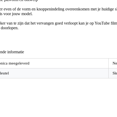
er even of de vorm en knoppenindeling overeenkomen met je huidige sle
 is voor jouw model.
er van te zijn dat het vervangen goed verloopt kan je op YouTube filmp
e doorlopen.
nde informatie
onica meegeleverd
Ne
leutel
Sl