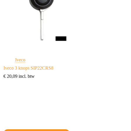
Iveco
Honda
/
Hyund
Kia
/
Lancia
/
Iveco 3 knops SIP22CRS8
Transpondersleutel 
€
20,09
incl. btw
€
10,21
incl. btw
Toevoegen aan w