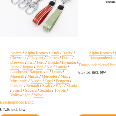
Abarth
/
Alpha Romeo
/
Audi
/
BMW
/
Alpha Romeo
/
Chevrolet
/
Chrysler
/
Citroen
/
Dacia
/
Transpondersleu
Daewoo
/
Fiat
/
Ford
/
Honda
/
Hyundai
/
Transpondersleutel b
Iveco
/
Jaquar
/
Jeep
/
Kia
/
Lancia
/
Landrover/ Rangerover
/
Lexus
/
€
37,61
incl. btw
Maserati
/
Mazda
/
Mercedes
/
Mini
/
Mitsubishi
/
Nissan
/
Opel
/
Peugeot
/
Porsche
/
Renault
/
Saab
/
SEAT
/
Skoda
/
Smart
/
Subaru
/
Suzuki
/
Toyota
/
Volkswagen
/
Volvo
Beschermhoes Band
€
7,26
incl. btw