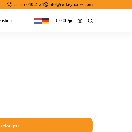
+31 85 040 2124
info@carkeyhouse.com
bshop
€
0,00
Winkelwagen
nkelwagen