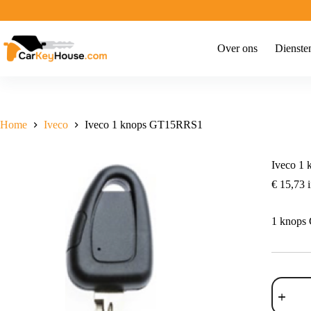
Ga
naar
de
inhoud
Over ons
Dienste
Home
Iveco
Iveco 1 knops GT15RRS1
Iveco 1
€
15,73
i
1 knop
Iveco
1
knops