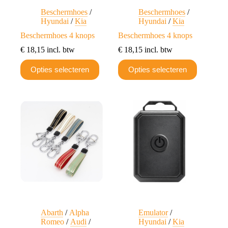
Beschermhoes
/
Beschermhoes
/
Hyundai
/
Kia
Hyundai
/
Kia
Beschermhoes 4 knops
Beschermhoes 4 knops
€
18,15
incl. btw
€
18,15
incl. btw
Dit
Dit
Opties selecteren
Opties selecteren
product
product
heeft
heeft
meerdere
meerdere
variaties.
variaties.
Deze
Deze
optie
optie
kan
kan
gekozen
gekozen
worden
worden
op
op
de
de
productpagina
productpagina
Abarth
/
Alpha
Emulator
/
Romeo
/
Audi
/
Hyundai
/
Kia