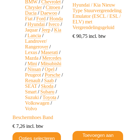
BMW
/
Chevrolet
/
Hyundai / Kia Nieuw
Chrysler
/
Citroen
/
Type Stuurvergrendeling
Dacia
/
Daewoo
/
Emulator (ESCL / ESL /
Fiat
/
Ford
/
Honda
ELV) met
/
Hyundai
/
Iveco
/
Vergrendelingsgeluid
Jaquar
/
Jeep
/
Kia
/
Lancia
/
€
90,75
incl. btw
Landrover/
Rangerover
/
Lexus
/
Maserati
/
Mazda
/
Mercedes
/
Mini
/
Mitsubishi
/
Nissan
/
Opel
/
Peugeot
/
Porsche
/
Renault
/
Saab
/
SEAT
/
Skoda
/
Smart
/
Subaru
/
Suzuki
/
Toyota
/
Volkswagen
/
Volvo
Beschermhoes Band
€
7,26
incl. btw
Dit
Toevoegen aan
Opties selecteren