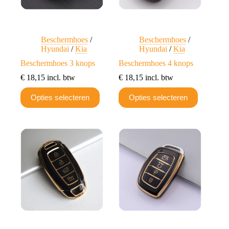
productpagina
productpagina
Beschermhoes
/
Beschermhoes
/
Hyundai
/
Kia
Hyundai
/
Kia
Beschermhoes 3 knops
Beschermhoes 4 knops
€
18,15
incl. btw
€
18,15
incl. btw
Dit
Dit
Opties selecteren
Opties selecteren
product
product
heeft
heeft
meerdere
meerdere
variaties.
variaties.
Deze
Deze
optie
optie
kan
kan
gekozen
gekozen
worden
worden
op
op
de
de
productpagina
productpagina