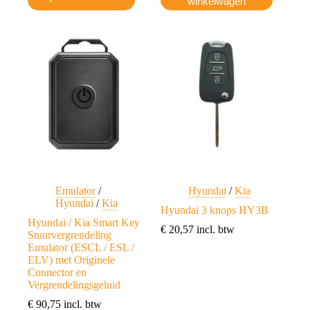
product
winkelwagen
heeft
meerdere
variaties.
Deze
optie
kan
gekozen
worden
op
de
productpagina
Emulator
/
Hyundai
/
Kia
Hyundai
/
Kia
Hyundai 3 knops HY3B
Hyundai / Kia Smart Key
€
20,57
incl. btw
Stuurvergrendeling
Emulator (ESCL / ESL /
ELV) met Originele
Connector en
Vergrendelingsgeluid
€
90,75
incl. btw