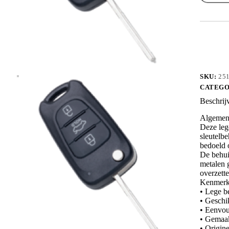
KIA8BR
aantal
SKU:
25
CATEGO
Beschrij
Algemene
Deze leg
sleutelbe
bedoeld o
De behui
metalen g
overzette
Kenmerk
• Lege b
• Geschi
• Eenvou
• Gemaakt
• Origin