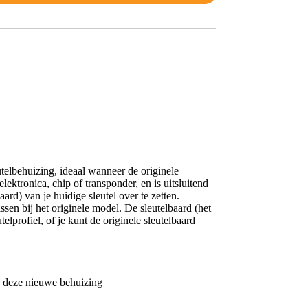
telbehuizing, ideaal wanneer de originele
ektronica, chip of transponder, en is uitsluitend
ard) van je huidige sleutel over te zetten.
en bij het originele model. De sleutelbaard (het
elprofiel, of je kunt de originele sleutelbaard
in deze nieuwe behuizing