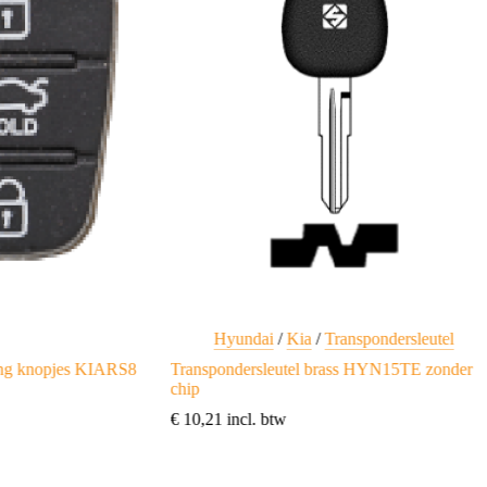
Hyundai
/
Kia
/
Transpondersleutel
ing knopjes KIARS8
Transpondersleutel brass HYN15TE zonder
chip
€
10,21
incl. btw