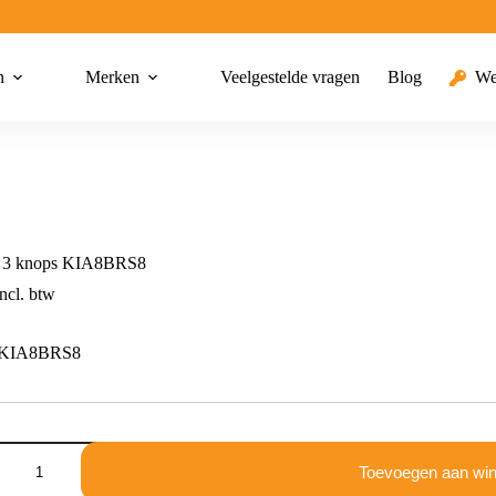
n
Merken
Veelgestelde vragen
Blog
We
 3 knops KIA8BRS8
ncl. btw
 KIA8BRS8
Toevoegen aan wi