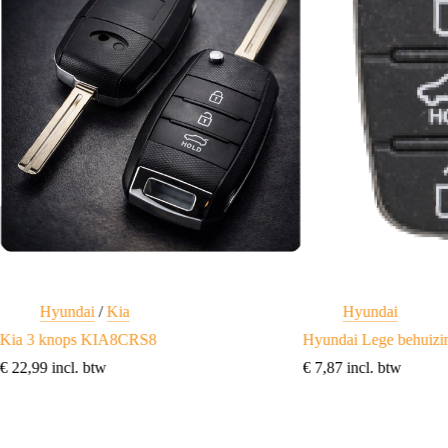
Hyundai
/
Kia
Hyundai
Kia 3 knops KIA8CRS8
Hyundai Lege behuiz
€
22,99
incl. btw
€
7,87
incl. btw