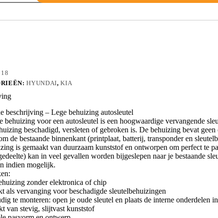
S8
118
RIEËN:
HYUNDAI
,
KIA
ving
 beschrijving – Lege behuizing autosleutel
e behuizing voor een autosleutel is een hoogwaardige vervangende sleu
huizing beschadigd, versleten of gebroken is. De behuizing bevat geen el
m de bestaande binnenkant (printplaat, batterij, transponder en sleutelba
zing is gemaakt van duurzaam kunststof en ontworpen om perfect te pass
edeelte) kan in veel gevallen worden bijgeslepen naar je bestaande sleut
n indien mogelijk.
en:
ehuizing zonder elektronica of chip
kt als vervanging voor beschadigde sleutelbehuizingen
dig te monteren: open je oude sleutel en plaats de interne onderdelen 
 van stevig, slijtvast kunststof
ele pasvorm en ontwerp