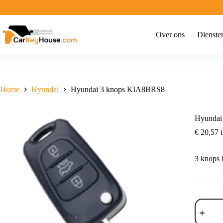
Ga
naar
de
inhoud
Over ons
Dienste
Home
Hyundai
Hyundai 3 knops KIA8BRS8
Hyundai
€
20,57
i
3 knops
Hyundai
3
knops