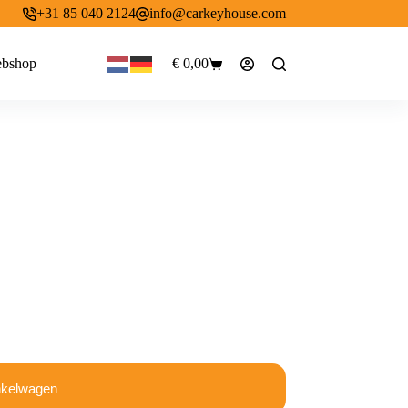
+31 85 040 2124
info@carkeyhouse.com
bshop
€
0,00
Winkelwagen
nkelwagen