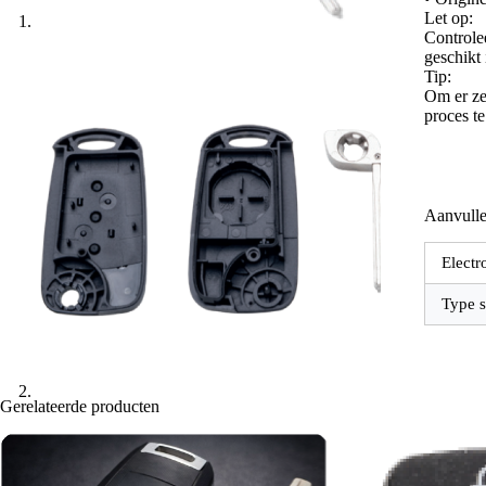
Let op:
Controle
geschikt
Tip:
Om er zek
proces t
Aanvulle
Electr
Type s
Gerelateerde producten