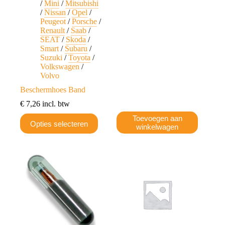
/
Mini
/
Mitsubishi
/
Nissan
/
Opel
/
Peugeot
/
Porsche
/
Renault
/
Saab
/
SEAT
/
Skoda
/
Smart
/
Subaru
/
Suzuki
/
Toyota
/
Volkswagen
/
Volvo
Beschermhoes Band
€
7,26
incl. btw
Dit
Toevoegen aan
Opties selecteren
product
winkelwagen
heeft
meerdere
variaties.
Deze
optie
kan
gekozen
worden
op
de