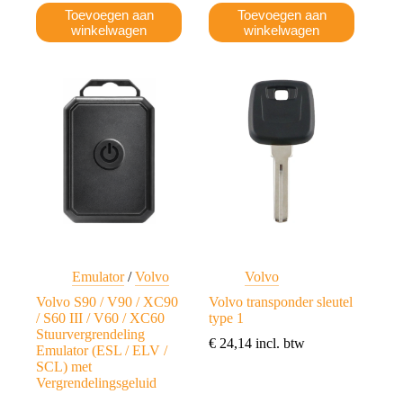
Toevoegen aan
Toevoegen aan
winkelwagen
winkelwagen
Emulator
/
Volvo
Volvo
Volvo S90 / V90 / XC90
Volvo transponder sleutel
/ S60 III / V60 / XC60
type 1
Stuurvergrendeling
€
24,14
incl. btw
Emulator (ESL / ELV /
SCL) met
Vergrendelingsgeluid