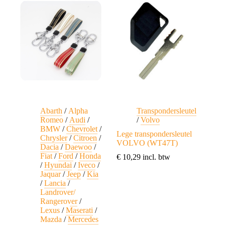
Abarth
/
Alpha
Transpondersleutel
Romeo
/
Audi
/
/
Volvo
BMW
/
Chevrolet
/
Lege transpondersleutel
Chrysler
/
Citroen
/
VOLVO (WT47T)
Dacia
/
Daewoo
/
Fiat
/
Ford
/
Honda
€
10,29
incl. btw
/
Hyundai
/
Iveco
/
Jaquar
/
Jeep
/
Kia
/
Lancia
/
Landrover/
Rangerover
/
Lexus
/
Maserati
/
Mazda
/
Mercedes