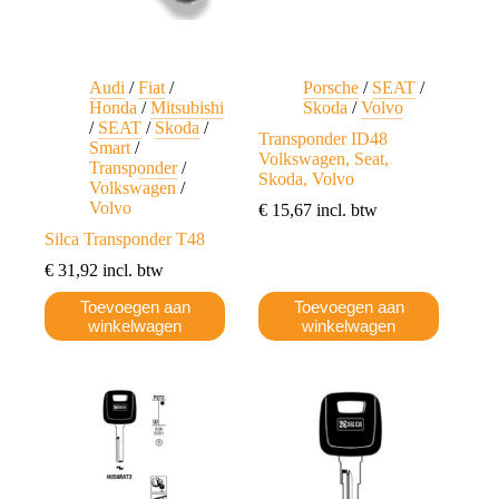
productpagina
Audi
/
Fiat
/
Porsche
/
SEAT
/
Honda
/
Mitsubishi
Skoda
/
Volvo
/
SEAT
/
Skoda
/
Transponder ID48
Smart
/
Volkswagen, Seat,
Transponder
/
Skoda, Volvo
Volkswagen
/
Volvo
€
15,67
incl. btw
Silca Transponder T48
€
31,92
incl. btw
Toevoegen aan
Toevoegen aan
winkelwagen
winkelwagen