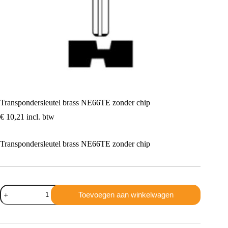
Transpondersleutel brass NE66TE zonder chip
€
10,21
incl. btw
Transpondersleutel brass NE66TE zonder chip
Transpondersleutel
Toevoegen aan winkelwagen
brass
NE66TE
zonder
chip