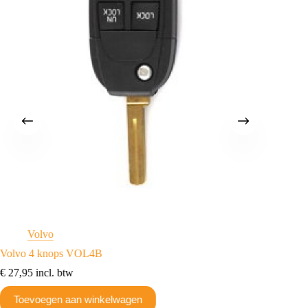
Volvo
C
Volvo 4 knops VOL4B
Transpo
€
27,95
incl. btw
€
17,93
Toevoegen aan winkelwagen
Toev