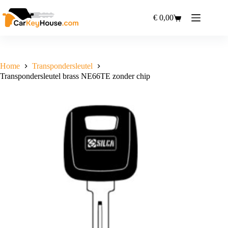
Ga
naar
€
0,00
Winkelwagen
de
inhoud
Home
Transpondersleutel
Transpondersleutel brass NE66TE zonder chip