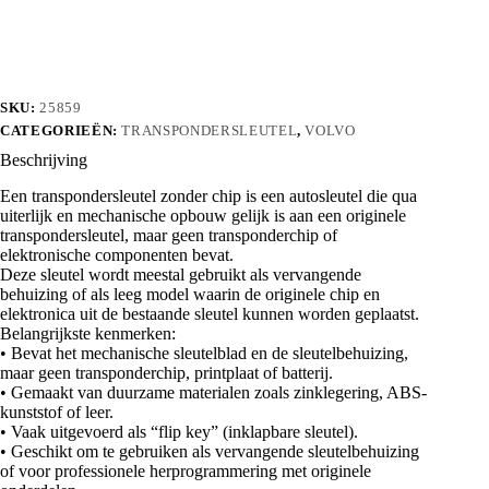
aantal
SKU:
25859
CATEGORIEËN:
TRANSPONDERSLEUTEL
,
VOLVO
Beschrijving
Een transpondersleutel zonder chip is een autosleutel die qua
uiterlijk en mechanische opbouw gelijk is aan een originele
transpondersleutel, maar geen transponderchip of
elektronische componenten bevat.
Deze sleutel wordt meestal gebruikt als vervangende
behuizing of als leeg model waarin de originele chip en
elektronica uit de bestaande sleutel kunnen worden geplaatst.
Belangrijkste kenmerken:
• Bevat het mechanische sleutelblad en de sleutelbehuizing,
maar geen transponderchip, printplaat of batterij.
• Gemaakt van duurzame materialen zoals zinklegering, ABS-
kunststof of leer.
• Vaak uitgevoerd als “flip key” (inklapbare sleutel).
• Geschikt om te gebruiken als vervangende sleutelbehuizing
of voor professionele herprogrammering met originele