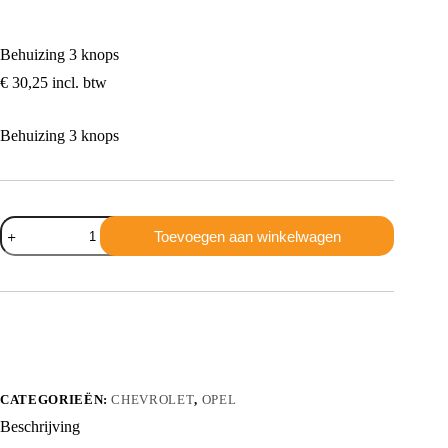
Behuizing 3 knops
€
30,25
incl. btw
Behuizing 3 knops
Behuizing
Toevoegen aan winkelwagen
3
knops
aantal
CATEGORIEËN:
CHEVROLET
,
OPEL
Beschrijving