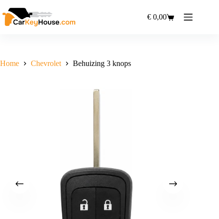
Ga
naar
€
0,00
Winkelwagen
de
inhoud
Home
Chevrolet
Behuizing 3 knops