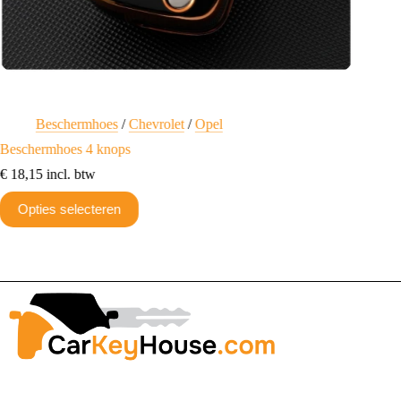
Beschermhoes
/
Chevrolet
/
Opel
C
Beschermhoes 4 knops
Transpo
€
18,15
incl. btw
€
10,21
Dit
Opties selecteren
Toev
product
heeft
meerdere
variaties.
Deze
optie
kan
gekozen
worden
op
de
productpagina