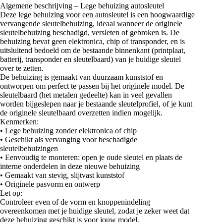
Algemene beschrijving – Lege behuizing autosleutel
Deze lege behuizing voor een autosleutel is een hoogwaardige
vervangende sleutelbehuizing, ideaal wanneer de originele
sleutelbehuizing beschadigd, versleten of gebroken is. De
behuizing bevat geen elektronica, chip of transponder, en is
uitsluitend bedoeld om de bestaande binnenkant (printplaat,
batterij, transponder en sleutelbaard) van je huidige sleutel
over te zetten.
De behuizing is gemaakt van duurzaam kunststof en
ontworpen om perfect te passen bij het originele model. De
sleutelbaard (het metalen gedeelte) kan in veel gevallen
worden bijgeslepen naar je bestaande sleutelprofiel, of je kunt
de originele sleutelbaard overzetten indien mogelijk.
Kenmerken:
• Lege behuizing zonder elektronica of chip
• Geschikt als vervanging voor beschadigde
sleutelbehuizingen
• Eenvoudig te monteren: open je oude sleutel en plaats de
interne onderdelen in deze nieuwe behuizing
• Gemaakt van stevig, slijtvast kunststof
• Originele pasvorm en ontwerp
Let op:
Controleer even of de vorm en knoppenindeling
overeenkomen met je huidige sleutel, zodat je zeker weet dat
deze behuizing geschikt is voor jouw model.