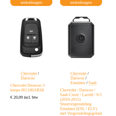
winkelwagen
winkelwagen
Chevrolet
/
Chevrolet
/
Daewoo
Daewoo
/
Emulator
/
Saab
Chervolet Deawoo 3
knops HU100ARS8
Chevrolet / Daewoo /
Saab Cruze / Lacetti / 9-5
€
20,09
incl. btw
(2010-2015)
Stuurvergrendeling
Emulator (ESL / ELV)
met Vergrendelingsgeluid