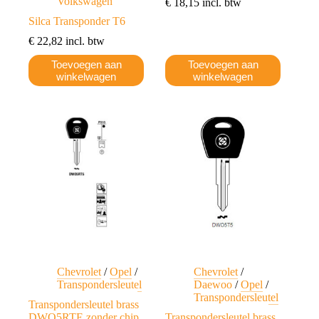
Volkswagen
€
18,15
incl. btw
Silca Transponder T6
€
22,82
incl. btw
Toevoegen aan
Toevoegen aan
winkelwagen
winkelwagen
Chevrolet
/
Opel
/
Chevrolet
/
Transpondersleutel
Daewoo
/
Opel
/
Transpondersleutel
Transpondersleutel brass
DWO5RTE zonder chip
Transpondersleutel brass