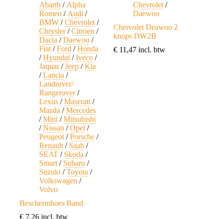
Abarth
/
Alpha
Chevrolet
/
Romeo
/
Audi
/
Daewoo
BMW
/
Chevrolet
/
Chervolet Deawoo 2
Chrysler
/
Citroen
/
knops DW2B
Dacia
/
Daewoo
/
Fiat
/
Ford
/
Honda
€
11,47
incl. btw
/
Hyundai
/
Iveco
/
Jaquar
/
Jeep
/
Kia
/
Lancia
/
Landrover/
Rangerover
/
Lexus
/
Maserati
/
Mazda
/
Mercedes
/
Mini
/
Mitsubishi
/
Nissan
/
Opel
/
Peugeot
/
Porsche
/
Renault
/
Saab
/
SEAT
/
Skoda
/
Smart
/
Subaru
/
Suzuki
/
Toyota
/
Volkswagen
/
Volvo
Beschermhoes Band
€
7,26
incl. btw