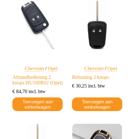
Chevrolet
/
Opel
Chevrolet
/
Opel
Afstandbediening 2
Behuizing 2 knops
knops HU100R02 (Opel)
€
30,25
incl. btw
€
84,70
incl. btw
Toevoegen aan
Toevoegen aan
winkelwagen
winkelwagen