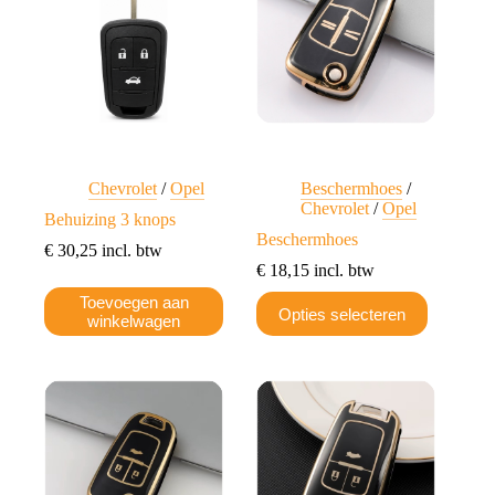
Chevrolet
/
Opel
Beschermhoes
/
Chevrolet
/
Opel
Behuizing 3 knops
Beschermhoes
€
30,25
incl. btw
€
18,15
incl. btw
Dit
Toevoegen aan
Opties selecteren
product
winkelwagen
heeft
meerdere
variaties.
Deze
optie
kan
gekozen
worden