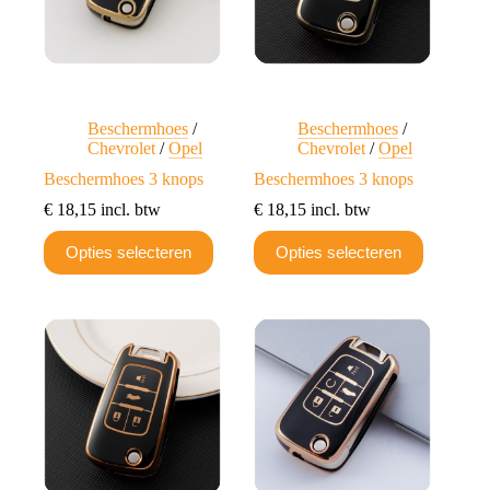
op
de
productpagina
Beschermhoes
/
Beschermhoes
/
Chevrolet
/
Opel
Chevrolet
/
Opel
Beschermhoes 3 knops
Beschermhoes 3 knops
€
18,15
incl. btw
€
18,15
incl. btw
Dit
Dit
Opties selecteren
Opties selecteren
product
product
heeft
heeft
meerdere
meerdere
variaties.
variaties.
Deze
Deze
optie
optie
kan
kan
gekozen
gekozen
worden
worden
op
op
de
de
productpagina
productpagina