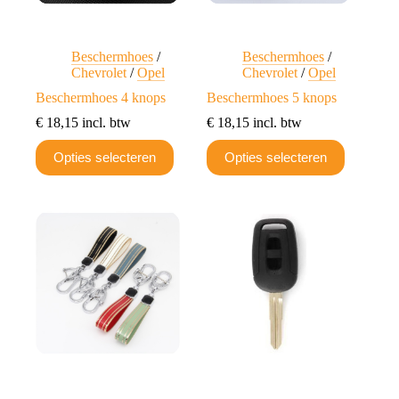
Beschermhoes
/
Beschermhoes
/
Chevrolet
/
Opel
Chevrolet
/
Opel
Beschermhoes 4 knops
Beschermhoes 5 knops
€
18,15
incl. btw
€
18,15
incl. btw
Dit
Dit
Opties selecteren
Opties selecteren
product
product
heeft
heeft
meerdere
meerdere
variaties.
variaties.
Deze
Deze
optie
optie
kan
kan
gekozen
gekozen
worden
worden
op
op
de
de
productpagina
productpagina