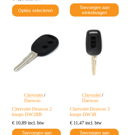
Dit
Toevoegen aan
Opties selecteren
product
winkelwagen
heeft
meerdere
variaties.
Deze
optie
kan
gekozen
worden
op
de
productpagina
Chevrolet
/
Chevrolet
/
Daewoo
Daewoo
Chervolet Deawoo 2
Chervolet Deawoo 3
knops DW2BB
knops DW3B
€
10,89
incl. btw
€
11,47
incl. btw
Toevoegen aan
Toevoegen aan