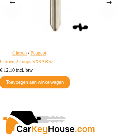
Citroen
/
Peugeot
Ci
Citroen 2 knops SX9ARS2
Citroen
€
12,10
incl. btw
€
24,20
Toevoegen aan winkelwagen
Toev