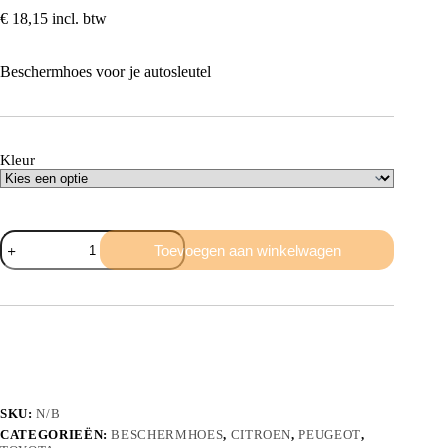
€
18,15
incl. btw
Beschermhoes voor je autosleutel
Kleur
Beschermhoes
Toevoegen aan winkelwagen
2
knops
aantal
SKU:
N/B
CATEGORIEËN:
BESCHERMHOES
,
CITROEN
,
PEUGEOT
,