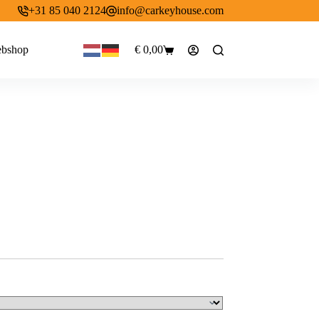
+31 85 040 2124
info@carkeyhouse.com
bshop
€
0,00
Winkelwagen