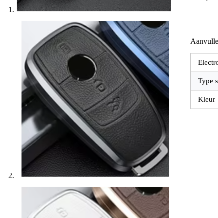
Aanvulle
Electr
Type s
Kleur