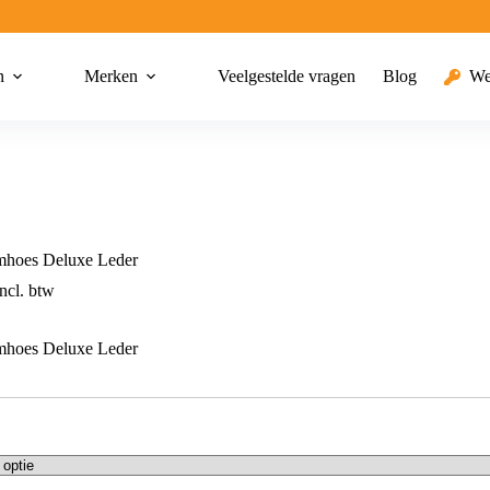
n
Merken
Veelgestelde vragen
Blog
We
mhoes Deluxe Leder
ncl. btw
mhoes Deluxe Leder