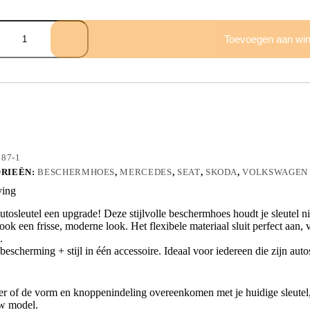
mhoes
Toevoegen aan wi
887-1
RIEËN:
BESCHERMHOES
,
MERCEDES
,
SEAT
,
SKODA
,
VOLKSWAGEN
ving
utosleutel een upgrade! Deze stijlvolle beschermhoes houdt je sleutel ni
ook een frisse, moderne look. Het flexibele materiaal sluit perfect aan, 
.
escherming + stijl in één accessoire. Ideaal voor iedereen die zijn aut
er of de vorm en knoppenindeling overeenkomen met je huidige sleutel, 
w model.