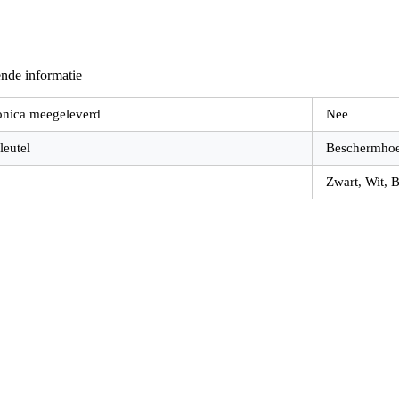
nde informatie
onica meegeleverd
Nee
leutel
Beschermho
Zwart, Wit, 