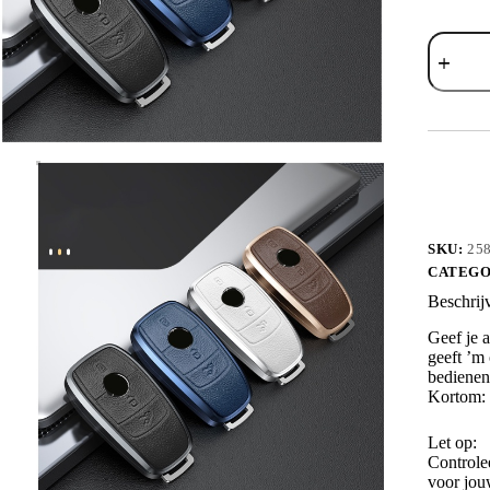
Bescher
Deluxe
Leder
aantal
SKU:
25
CATEGO
Beschrij
Geef je a
geeft ’m 
bedienen
Kortom: b
Let op:
Controle
voor jou