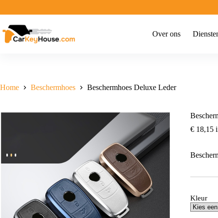
Ga
naar
de
inhoud
Over ons
Dienste
Home
Beschermhoes
Beschermhoes Deluxe Leder
Bescher
€
18,15
i
Bescher
Kleur