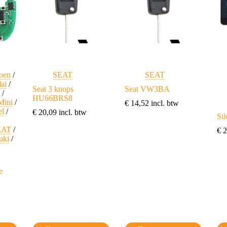
gekozen
gekozen
ge
worden
worden
wo
op
op
op
de
de
de
productpagina
productpagina
pro
roen
/
SEAT
SEAT
ai
/
Seat 3 knops
Seat VW3BA
a
/
HU66BRS8
Mini
/
€
14,52
incl. btw
el
/
€
20,09
incl. btw
Si
EAT
/
€
2
uki
/
n
e