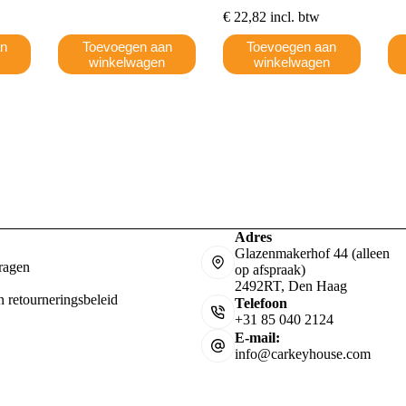
€
22,82
incl. btw
an
Toevoegen aan
Toevoegen aan
n
winkelwagen
winkelwagen
Adres
Glazenmakerhof 44 (alleen
ragen
op afspraak)
2492RT, Den Haag
n retourneringsbeleid
Telefoon
+31 85 040 2124
E-mail:
info@carkeyhouse.com