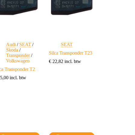
kozen
gekozen
rden
worden
op
de
ductpagina
productpagina
Audi
/
SEAT
/
SEAT
Skoda
/
Silca Transponder T23
Transponder
/
Volkswagen
€
22,82
incl. btw
lca Transponder T2
5,00
incl. btw