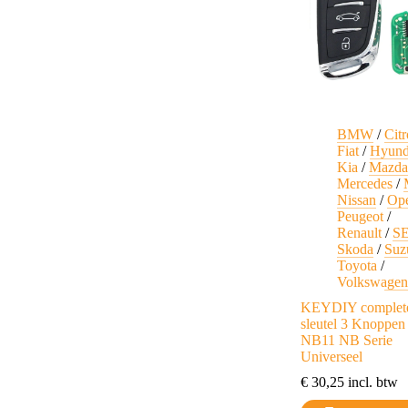
gekozen
worden
op
de
productpagina
BMW
/
Cit
Fiat
/
Hyund
Kia
/
Mazd
Mercedes
/
Nissan
/
Op
Peugeot
/
Renault
/
S
Skoda
/
Suz
Toyota
/
Volkswage
KEYDIY complet
sleutel 3 Knoppen
NB11 NB Serie
Universeel
€
30,25
incl. btw