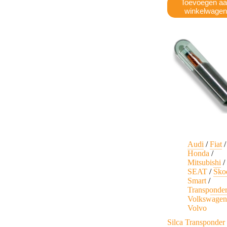
Toevoegen a
winkelwage
Audi
/
Fiat
/
Honda
/
Mitsubishi
/
SEAT
/
Sko
Smart
/
Transponde
Volkswage
Volvo
Silca Transponder