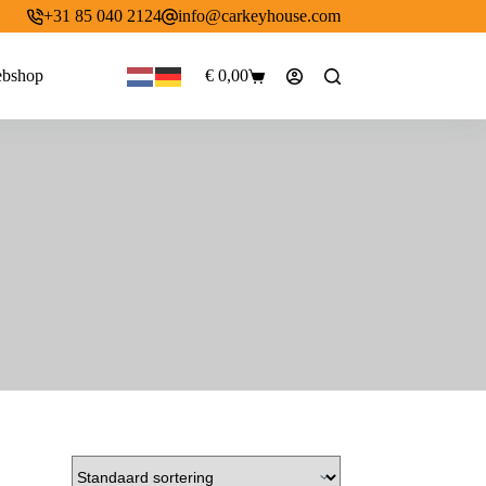
+31 85 040 2124
info@carkeyhouse.com
bshop
€
0,00
Winkelwagen