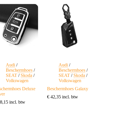
iaties.
variaties.
ze
Deze
ie
optie
n
kan
kozen
gekozen
rden
worden
op
de
ductpagina
productpagina
Audi
/
Audi
/
Beschermhoes
/
Beschermhoes
/
SEAT
/
Skoda
/
SEAT
/
Skoda
/
Volkswagen
Volkswagen
schermhoes Deluxe
Beschermhoes Galaxy
ver
€
42,35
incl. btw
8,15
incl. btw