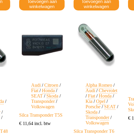
an
Toevoegen aan
Toevoegen aan
n
winkelwagen
winkelwagen
Audi
/
Citroen
/
Alpha Romeo
/
Fiat
/
Honda
/
Audi
/
Chevrolet
SEAT
/
Skoda
/
/
Fiat
/
Honda
/
Tr
da
/
Transponder
/
Kia
/
Opel
/
Vo
Volkswagen
Porsche
/
SEAT
/
Sk
r
/
Skoda
/
Silca Transponder T5S
n
/
Transponder
/
€
1
Volkswagen
€
11,64
incl. btw
 T48
Silca Transponder T6