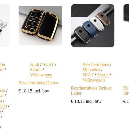
variaties.
variaties.
var
Deze
Deze
De
optie
optie
opt
kan
kan
ka
gekozen
gekozen
ge
worden
worden
wo
op
op
op
de
de
de
productpagina
productpagina
pro
pha
Audi
/
SEAT
/
Beschermhoes
/
di
/
Skoda
/
Mercedes
/
Volkswagen
SEAT
/
Skoda
/
Volkswagen
Beschermhoes Deluxe
Beschermhoes Deluxe
Be
cia
/
€
18,15
incl. btw
Leder
Sil
iat
/
a
/
€
18,15
incl. btw
€
1
veco
/
p
/
a
/
/