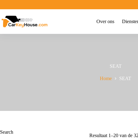
Ga
naar
de
inhoud
Over ons
Dienste
SEAT
Home
SEAT
Search
Resultaat 1–20 van de 32