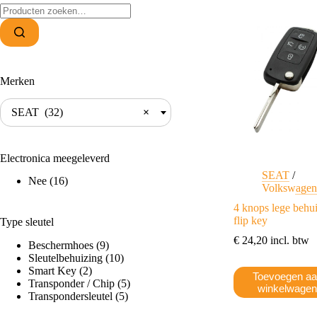
Zoeken
naar:
Merken
SEAT (32)
×
Electronica meegeleverd
SEAT
/
Nee
(16)
Volkswage
4 knops lege behu
flip key
Type sleutel
€
24,20
incl. btw
Beschermhoes
(9)
Sleutelbehuizing
(10)
Smart Key
(2)
Toevoegen a
Transponder / Chip
(5)
winkelwage
Transpondersleutel
(5)