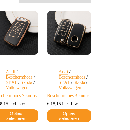
Audi
/
Audi
/
Beschermhoes
/
Beschermhoes
/
SEAT
/
Skoda
/
SEAT
/
Skoda
/
Volkswagen
Volkswagen
schermhoes 3 knops
Beschermhoes 3 knops
8,15
incl. btw
€
18,15
incl. btw
Dit
Opties
Opties
duct
product
selecteren
selecteren
ft
heeft
erdere
meerdere