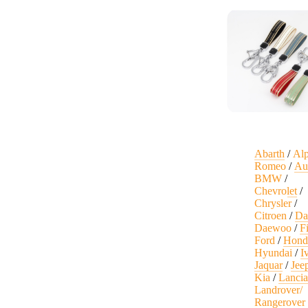
Abarth
/
Al
Romeo
/
Au
BMW
/
Chevrolet
/
Chrysler
/
Citroen
/
Da
Daewoo
/
F
Ford
/
Hond
Hyundai
/
I
Jaquar
/
Jee
Kia
/
Lanci
Landrover/
Rangerover