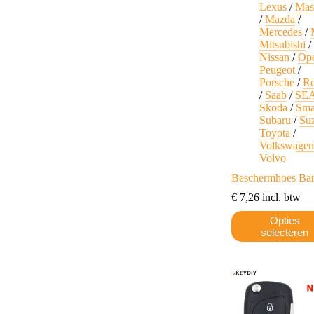
Lexus
/
Mas
/
Mazda
/
Mercedes
/
Mitsubishi
/
Nissan
/
Op
Peugeot
/
Porsche
/
Re
/
Saab
/
SE
Skoda
/
Sma
Subaru
/
Su
Toyota
/
Volkswage
Volvo
Beschermhoes Ba
€
7,26
incl. btw
Dit
Opties
product
selecteren
heeft
meerdere
variaties.
Deze
optie
kan