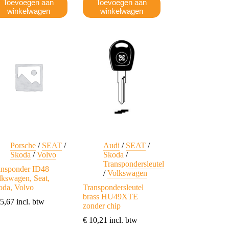
Toevoegen aan
Toevoegen aan
winkelwagen
winkelwagen
Porsche
/
SEAT
/
Audi
/
SEAT
/
Skoda
/
Volvo
Skoda
/
Transpondersleutel
ansponder ID48
/
Volkswagen
lkswagen, Seat,
oda, Volvo
Transpondersleutel
brass HU49XTE
5,67
incl. btw
zonder chip
€
10,21
incl. btw