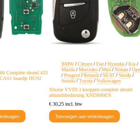
BMW
/
Citroen
/
Fiat
/
Hyundai
/
Kia
/
Mazda
/
Mercedes
/
Mini
/
Nissan
/
Ope
 Complete sleutel 433
/
Peugeot
/
Renault
/
SEAT
/
Skoda
/
 CAS1 baardje HU92
Suzuki
/
Toyota
/
Volkswagen
Xhorse VVDI 3 knoppen complete sleutel
afstandsbediening XNDS00EN
€
30,25
incl. btw
nkelwagen
Toevoegen aan winkelwagen