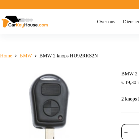
Ga
naar
de
inhoud
Over ons
Dienste
Home
BMW
BMW 2 knops HU92RRS2N
BMW 2 
€
19,30
i
2 knop
BMW
2
knops