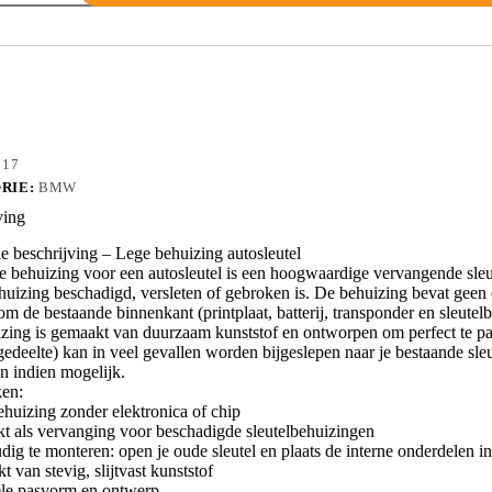
S2N
017
RIE:
BMW
ving
 beschrijving – Lege behuizing autosleutel
e behuizing voor een autosleutel is een hoogwaardige vervangende sleu
huizing beschadigd, versleten of gebroken is. De behuizing bevat geen el
m de bestaande binnenkant (printplaat, batterij, transponder en sleutelba
zing is gemaakt van duurzaam kunststof en ontworpen om perfect te pass
edeelte) kan in veel gevallen worden bijgeslepen naar je bestaande sleut
n indien mogelijk.
en:
ehuizing zonder elektronica of chip
kt als vervanging voor beschadigde sleutelbehuizingen
dig te monteren: open je oude sleutel en plaats de interne onderdelen 
 van stevig, slijtvast kunststof
ele pasvorm en ontwerp