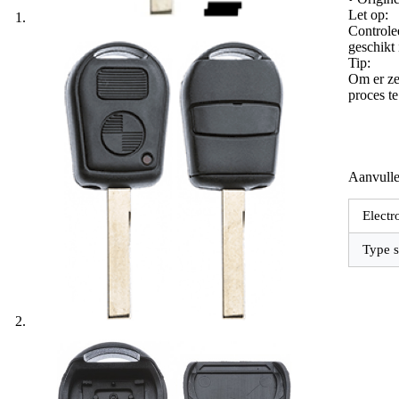
Let op:
Controle
geschikt
Tip:
Om er zek
proces t
Aanvulle
Electr
Type s