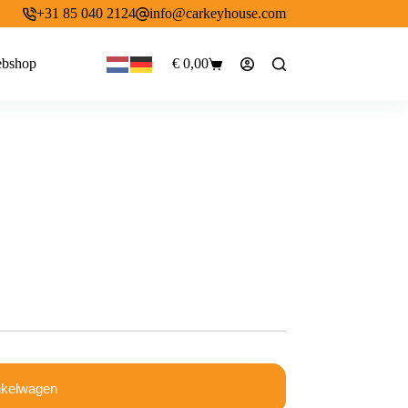
+31 85 040 2124
info@carkeyhouse.com
bshop
€
0,00
Winkelwagen
nkelwagen