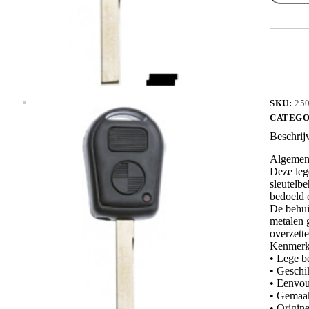
HU92RR
aantal
SKU:
25
CATEGO
Beschrij
Algemene
Deze leg
sleutelbe
bedoeld o
De behui
metalen g
overzette
Kenmerk
• Lege b
• Geschi
• Eenvou
• Gemaakt
• Origin