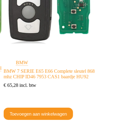
BMW
BMW
/
Mini
l
BMW 7 SERIE E65 E66 Complete sleutel 868
BMW Mini behuizin
mhz CHIP ID46 7953 CAS1 baardje HU92
€
22,98
incl. btw
€
65,28
incl. btw
Toevoegen aan w
Toevoegen aan winkelwagen