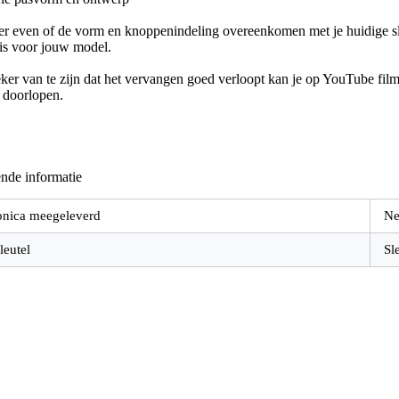
er even of de vorm en knoppenindeling overeenkomen met je huidige sle
 is voor jouw model.
er van te zijn dat het vervangen goed verloopt kan je op YouTube filmp
e doorlopen.
nde informatie
onica meegeleverd
Ne
leutel
Sl