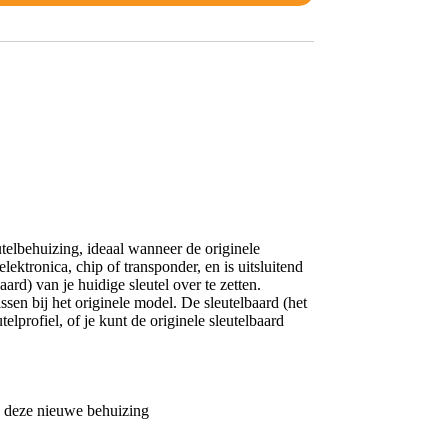
telbehuizing, ideaal wanneer de originele
ektronica, chip of transponder, en is uitsluitend
ard) van je huidige sleutel over te zetten.
en bij het originele model. De sleutelbaard (het
elprofiel, of je kunt de originele sleutelbaard
in deze nieuwe behuizing