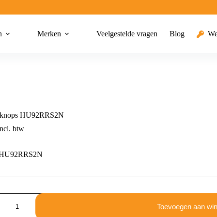
n
Merken
Veelgestelde vragen
Blog
We
knops HU92RRS2N
ncl. btw
s HU92RRS2N
Toevoegen aan wi