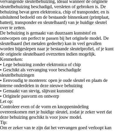
vervangende sleutelbehuizing, ideaal wanneer de originele
sleutelbehuizing beschadigd, versleten of gebroken is. De
behuizing bevat geen elektronica, chip of transponder, en is
uitsluitend bedoeld om de bestaande binnenkant (printplaat,
batterij, transponder en sleutelbaard) van je huidige sleutel
over te zetten.
De behuizing is gemaakt van duurzaam kunststof en
ontworpen om perfect te passen bij het originele model. De
sleutelbaard (het metalen gedeelte) kan in veel gevallen
worden bijgeslepen naar je bestaande sleutelprofiel, of je kunt
de originele sleutelbaard overzetten indien mogelijk.
Kenmerken:
• Lege behuizing zonder elektronica of chip
• Geschikt als vervanging voor beschadigde
sleutelbehuizingen
• Eenvoudig te monteren: open je oude sleutel en plaats de
interne onderdelen in deze nieuwe behuizing
• Gemaakt van stevig, slijtvast kunststof
• Originele pasvorm en ontwerp
Let op:
Controleer even of de vorm en knoppenindeling
overeenkomen met je huidige sleutel, zodat je zeker weet dat
deze behuizing geschikt is voor jouw model.
Tip:
Om er zeker van te zijn dat het vervangen goed verloopt kan