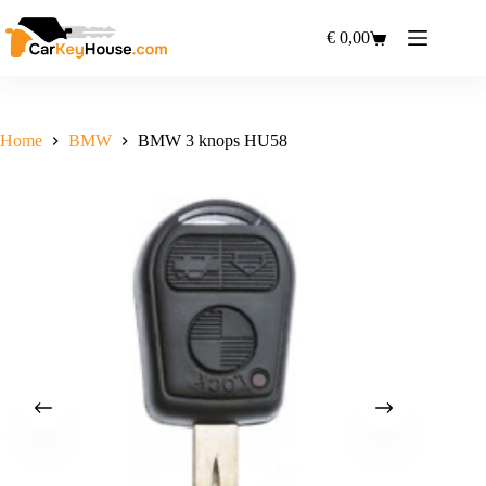
Ga
naar
€
0,00
Winkelwagen
de
inhoud
Home
BMW
BMW 3 knops HU58