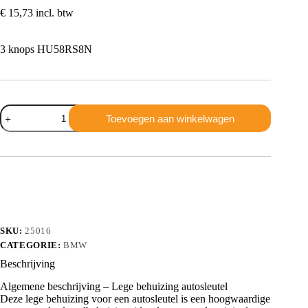
€
15,73
incl. btw
3 knops HU58RS8N
BMW
Toevoegen aan winkelwagen
3
knops
HU58
aantal
SKU:
25016
CATEGORIE:
BMW
Beschrijving
Algemene beschrijving – Lege behuizing autosleutel
Deze lege behuizing voor een autosleutel is een hoogwaardige