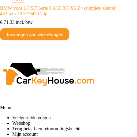
BMW voor 1/3/5/7 Serie CAS3 X5 X6 Z4 complete sleutel
BMW Tra
433 mhz PCF7945 Chip
€
19,35
€
71,33
incl. btw
Toev
Toevoegen aan winkelwagen
Menu
Veelgestelde vragen
Webshop
Terugbetaal- en retourneringsbeleid
Mijn account