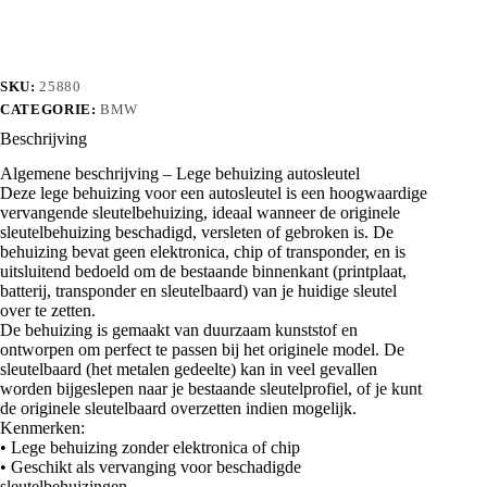
SKU:
25880
CATEGORIE:
BMW
Beschrijving
Algemene beschrijving – Lege behuizing autosleutel
Deze lege behuizing voor een autosleutel is een hoogwaardige
vervangende sleutelbehuizing, ideaal wanneer de originele
sleutelbehuizing beschadigd, versleten of gebroken is. De
behuizing bevat geen elektronica, chip of transponder, en is
uitsluitend bedoeld om de bestaande binnenkant (printplaat,
batterij, transponder en sleutelbaard) van je huidige sleutel
over te zetten.
De behuizing is gemaakt van duurzaam kunststof en
ontworpen om perfect te passen bij het originele model. De
sleutelbaard (het metalen gedeelte) kan in veel gevallen
worden bijgeslepen naar je bestaande sleutelprofiel, of je kunt
de originele sleutelbaard overzetten indien mogelijk.
Kenmerken:
• Lege behuizing zonder elektronica of chip
• Geschikt als vervanging voor beschadigde
sleutelbehuizingen