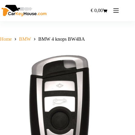
Ga
naar
€
0,00
Winkelwagen
de
inhoud
Home
BMW
BMW 4 knops BW4BA