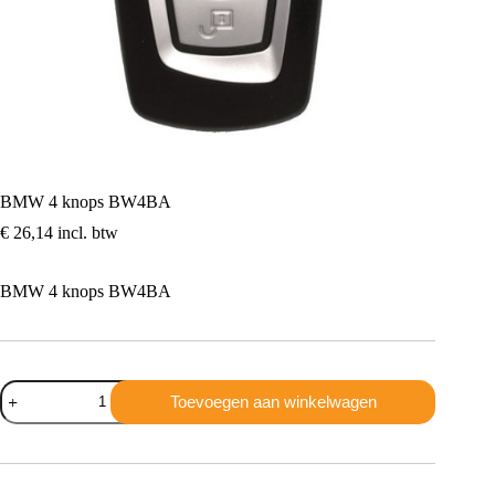
BMW 4 knops BW4BA
€
26,14
incl. btw
BMW 4 knops BW4BA
BMW
Toevoegen aan winkelwagen
4
knops
BW4BA
aantal