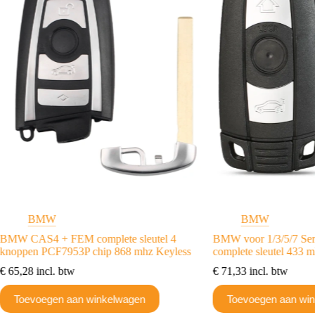
BMW
BMW
BMW CAS4 + FEM complete sleutel 4
BMW voor 1/3/5/7 Se
knoppen PCF7953P chip 868 mhz Keyless
complete sleutel 433
€
65,28
incl. btw
€
71,33
incl. btw
Toevoegen aan winkelwagen
Toevoegen aan wi