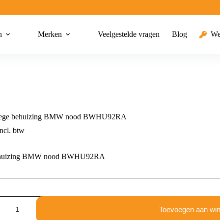
n
Merken
Veelgestelde vragen
Blog
We
ge behuizing BMW nood BWHU92RA
ncl. btw
ehuizing BMW nood BWHU92RA
Toevoegen aan wi
g