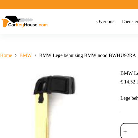
Ga
naar
de
inhoud
Over ons
Dienste
Home
BMW
BMW Lege behuizing BMW nood BWHU92RA
BMW Le
€
14,52
i
Lege b
BMW
Lege
behuizin