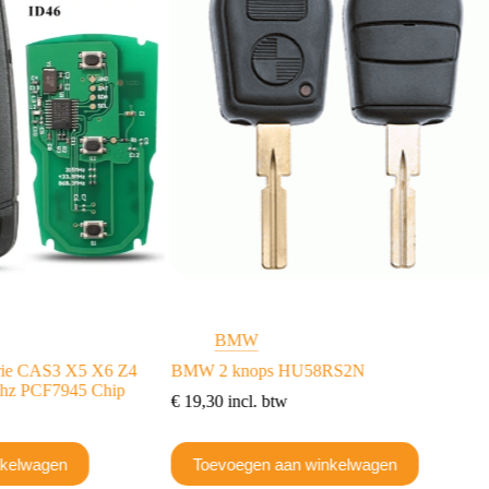
BMW
rie CAS3 X5 X6 Z4
BMW 2 knops HU58RS2N
 mhz PCF7945 Chip
€
19,30
incl. btw
nkelwagen
Toevoegen aan winkelwagen