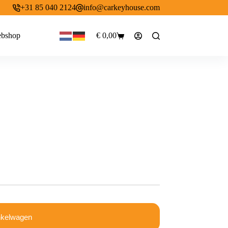
+31 85 040 2124
info@carkeyhouse.com
bshop
€
0,00
Winkelwagen
nkelwagen