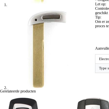
Let op:
Controle
geschikt
Tip:
Om er zek
proces t
Aanvulle
Electr
Type s
Gerelateerde producten