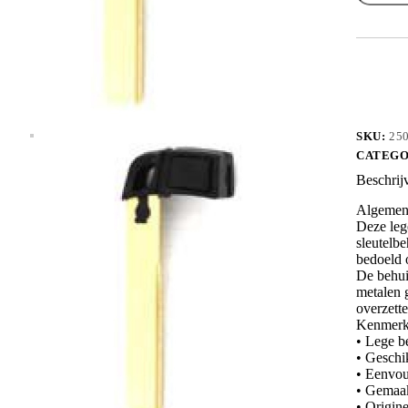
BMW
nood
BWHU9
aantal
SKU:
25
CATEGO
Beschrij
Algemene
Deze leg
sleutelbe
bedoeld o
De behui
metalen g
overzette
Kenmerk
• Lege b
• Geschi
• Eenvou
• Gemaakt
• Origin