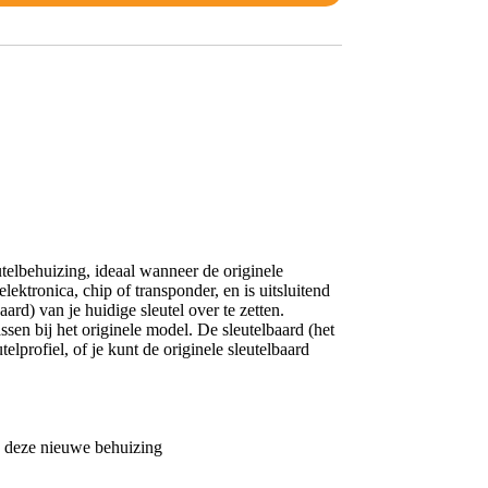
telbehuizing, ideaal wanneer de originele
ektronica, chip of transponder, en is uitsluitend
ard) van je huidige sleutel over te zetten.
en bij het originele model. De sleutelbaard (het
elprofiel, of je kunt de originele sleutelbaard
in deze nieuwe behuizing