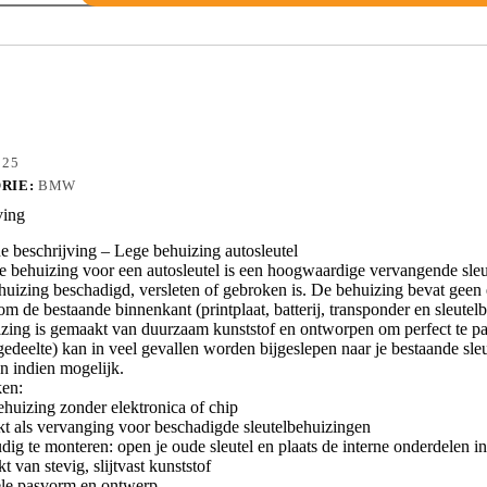
2RA
025
RIE:
BMW
ving
 beschrijving – Lege behuizing autosleutel
e behuizing voor een autosleutel is een hoogwaardige vervangende sleu
huizing beschadigd, versleten of gebroken is. De behuizing bevat geen el
m de bestaande binnenkant (printplaat, batterij, transponder en sleutelba
zing is gemaakt van duurzaam kunststof en ontworpen om perfect te pass
edeelte) kan in veel gevallen worden bijgeslepen naar je bestaande sleut
n indien mogelijk.
en:
ehuizing zonder elektronica of chip
kt als vervanging voor beschadigde sleutelbehuizingen
dig te monteren: open je oude sleutel en plaats de interne onderdelen 
 van stevig, slijtvast kunststof
ele pasvorm en ontwerp