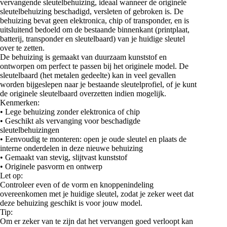
vervangende sleutelbehuizing, ideaal wanneer de originele
sleutelbehuizing beschadigd, versleten of gebroken is. De
behuizing bevat geen elektronica, chip of transponder, en is
uitsluitend bedoeld om de bestaande binnenkant (printplaat,
batterij, transponder en sleutelbaard) van je huidige sleutel
over te zetten.
De behuizing is gemaakt van duurzaam kunststof en
ontworpen om perfect te passen bij het originele model. De
sleutelbaard (het metalen gedeelte) kan in veel gevallen
worden bijgeslepen naar je bestaande sleutelprofiel, of je kunt
de originele sleutelbaard overzetten indien mogelijk.
Kenmerken:
• Lege behuizing zonder elektronica of chip
• Geschikt als vervanging voor beschadigde
sleutelbehuizingen
• Eenvoudig te monteren: open je oude sleutel en plaats de
interne onderdelen in deze nieuwe behuizing
• Gemaakt van stevig, slijtvast kunststof
• Originele pasvorm en ontwerp
Let op:
Controleer even of de vorm en knoppenindeling
overeenkomen met je huidige sleutel, zodat je zeker weet dat
deze behuizing geschikt is voor jouw model.
Tip:
Om er zeker van te zijn dat het vervangen goed verloopt kan