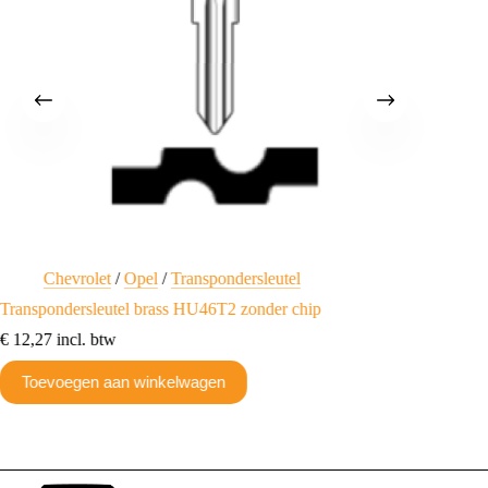
Chevrolet
/
Opel
/
Transpondersleutel
C
Transpondersleutel brass HU46T2 zonder chip
Transpo
€
12,27
incl. btw
€
11,35
i
Toevoegen aan winkelwagen
Toev