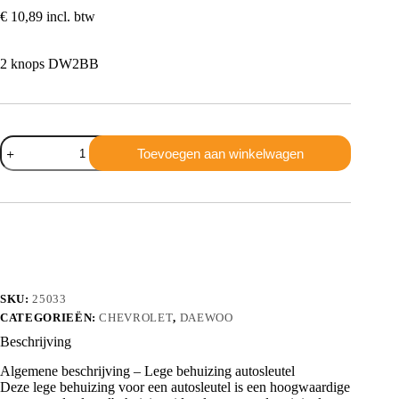
€
10,89
incl. btw
2 knops DW2BB
Chervolet
Toevoegen aan winkelwagen
Deawoo
2
knops
DW2BB
aantal
SKU:
25033
CATEGORIEËN:
CHEVROLET
,
DAEWOO
Beschrijving
Algemene beschrijving – Lege behuizing autosleutel
Deze lege behuizing voor een autosleutel is een hoogwaardige