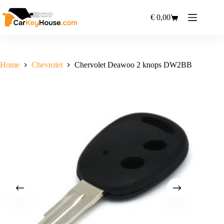
Ga
naar
€
0,00
Winkelwagen
de
inhoud
Home
Chevrolet
Chervolet Deawoo 2 knops DW2BB