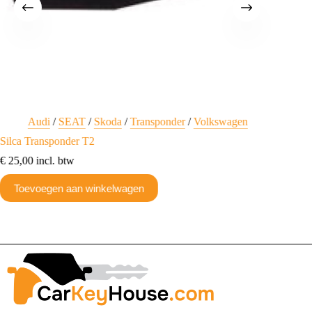
Audi
/
SEAT
/
Skoda
/
Transponder
/
Volkswagen
A
V
Silca Transponder T2
Transpo
€
25,00
incl. btw
€
10,21
Toevoegen aan winkelwagen
Toev