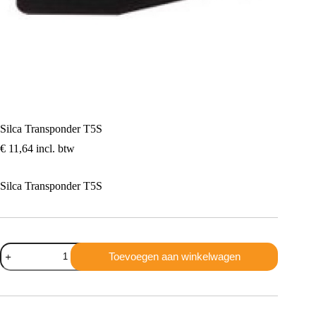
Silca Transponder T5S
€
11,64
incl. btw
Silca Transponder T5S
Silca
Toevoegen aan winkelwagen
Transponder
T5S
aantal