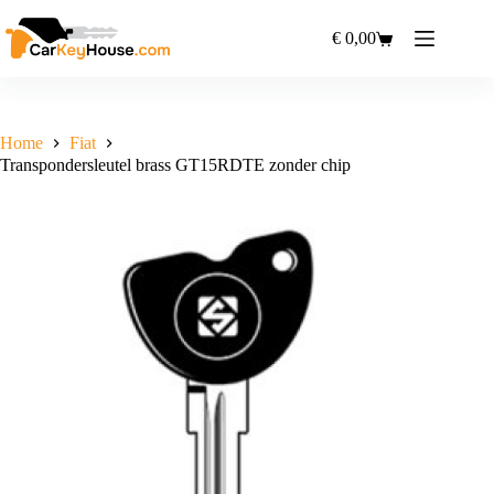
Ga
naar
€
0,00
Winkelwagen
de
inhoud
Home
Fiat
Transpondersleutel brass GT15RDTE zonder chip