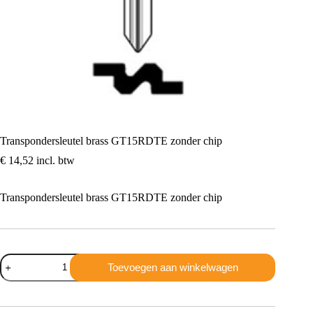
Transpondersleutel brass GT15RDTE zonder chip
€
14,52
incl. btw
Transpondersleutel brass GT15RDTE zonder chip
Transpondersleutel
Toevoegen aan winkelwagen
brass
GT15RDTE
zonder
chip