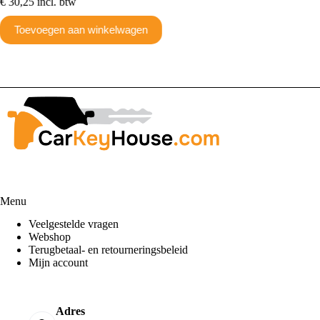
€
30,25
incl. btw
Toev
Toevoegen aan winkelwagen
Menu
Veelgestelde vragen
Webshop
Terugbetaal- en retourneringsbeleid
Mijn account
Adres