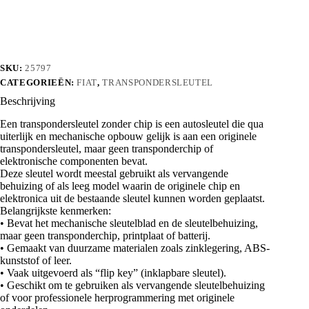
aantal
SKU:
25797
CATEGORIEËN:
FIAT
,
TRANSPONDERSLEUTEL
Beschrijving
Een transpondersleutel zonder chip is een autosleutel die qua
uiterlijk en mechanische opbouw gelijk is aan een originele
transpondersleutel, maar geen transponderchip of
elektronische componenten bevat.
Deze sleutel wordt meestal gebruikt als vervangende
behuizing of als leeg model waarin de originele chip en
elektronica uit de bestaande sleutel kunnen worden geplaatst.
Belangrijkste kenmerken:
• Bevat het mechanische sleutelblad en de sleutelbehuizing,
maar geen transponderchip, printplaat of batterij.
• Gemaakt van duurzame materialen zoals zinklegering, ABS-
kunststof of leer.
• Vaak uitgevoerd als “flip key” (inklapbare sleutel).
• Geschikt om te gebruiken als vervangende sleutelbehuizing
of voor professionele herprogrammering met originele