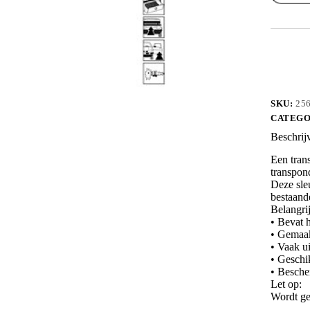
zonder
chip
aantal
SKU:
25
CATEGO
Beschrij
Een trans
transpon
Deze sleu
bestaand
Belangri
• Bevat h
• Gemaak
• Vaak ui
• Geschi
• Besche
Let op:
Wordt ge