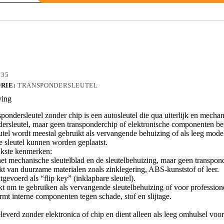
635
RIE:
TRANSPONDERSLEUTEL
ving
pondersleutel zonder chip is een autosleutel die qua uiterlijk en mecha
dersleutel, maar geen transponderchip of elektronische componenten be
tel wordt meestal gebruikt als vervangende behuizing of als leeg model 
e sleutel kunnen worden geplaatst.
jkste kenmerken:
et mechanische sleutelblad en de sleutelbehuizing, maar geen transponder
t van duurzame materialen zoals zinklegering, ABS-kunststof of leer.
tgevoerd als “flip key” (inklapbare sleutel).
kt om te gebruiken als vervangende sleutelbehuizing of voor professio
rmt interne componenten tegen schade, stof en slijtage.
leverd zonder elektronica of chip en dient alleen als leeg omhulsel v