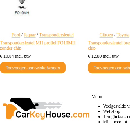
Ford
/
Jaquar
/
Transpondersleutel
Citroen
/
Toyota
Transpondersleutel MH profiel FO10MH
Transpondersleutel b
zonder chip
chip
€
10,84
incl. btw
€
12,80
incl. btw
Toevoegen aan winkelwagen
Toevoegen aan wi
Menu
Veelgestelde v
Webshop
Terugbetaal- e
Mijn account