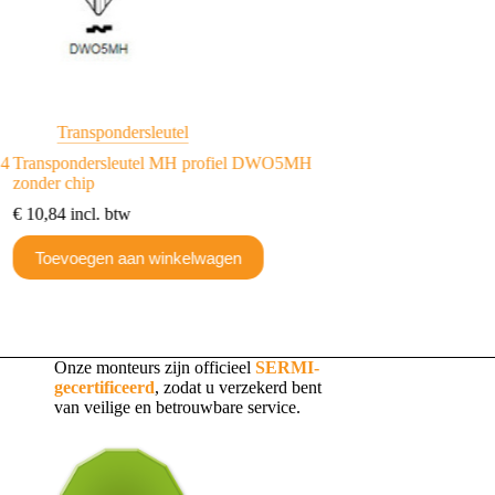
Transpondersleutel
Chevrolet
/
Op
14
Transpondersleutel MH profiel DWO5MH
Transpondersleutel 
zonder chip
chip
€
10,84
incl. btw
€
12,85
incl. btw
Toevoegen aan winkelwagen
Toevoegen aan w
Onze monteurs zijn officieel
SERMI-
gecertificeerd
, zodat u verzekerd bent
van veilige en betrouwbare service.