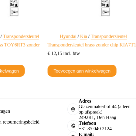
/
Transpondersleutel
Hyundai
/
Kia
/
Transpondersleutel
rass TOY6RT3 zonder
Transpondersleutel brass zonder chip KIA7T
€
12,15
incl. btw
nkelwagen
Toevoegen aan winkelwagen
Adres
Glazenmakerhof 44 (alleen
ragen
op afspraak)
2492RT, Den Haag
n retourneringsbeleid
Telefoon
+31 85 040 2124
E-mail: