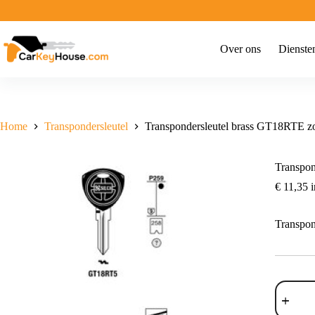
Ga
naar
de
inhoud
Over ons
Dienste
Home
Transpondersleutel
Transpondersleutel brass GT18RTE z
Transpon
€
11,35
i
Transpon
Transpon
brass
GT18RT