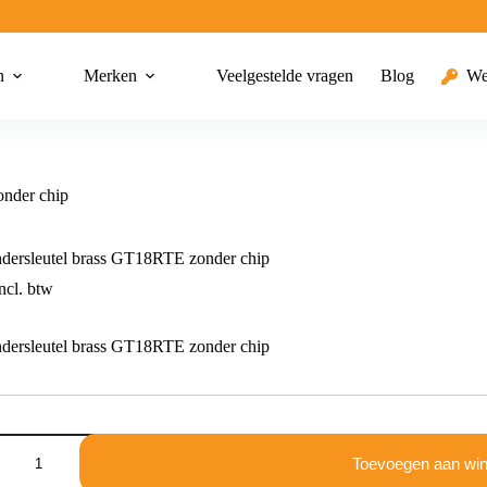
n
Merken
Veelgestelde vragen
Blog
We
onder chip
dersleutel brass GT18RTE zonder chip
ncl. btw
dersleutel brass GT18RTE zonder chip
dersleutel
Toevoegen aan wi
E