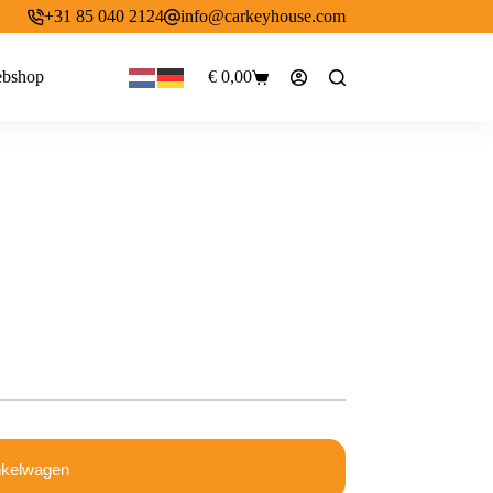
+31 85 040 2124
info@carkeyhouse.com
bshop
€
0,00
Winkelwagen
nkelwagen