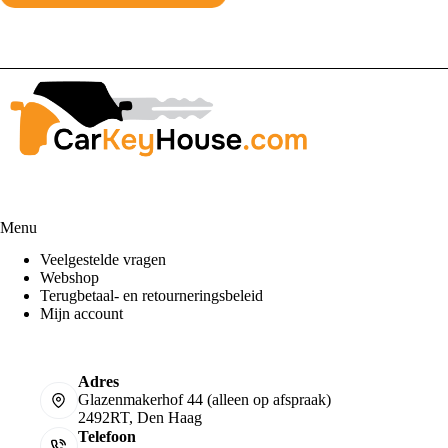
€
30,25
Toev
Menu
Veelgestelde vragen
Webshop
Terugbetaal- en retourneringsbeleid
Mijn account
Adres
Glazenmakerhof 44 (alleen op afspraak)
2492RT, Den Haag
Telefoon