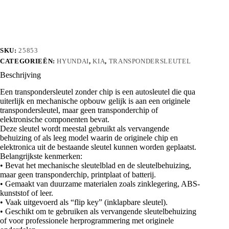
aantal
SKU:
25853
CATEGORIEËN:
HYUNDAI
,
KIA
,
TRANSPONDERSLEUTEL
Beschrijving
Een transpondersleutel zonder chip is een autosleutel die qua
uiterlijk en mechanische opbouw gelijk is aan een originele
transpondersleutel, maar geen transponderchip of
elektronische componenten bevat.
Deze sleutel wordt meestal gebruikt als vervangende
behuizing of als leeg model waarin de originele chip en
elektronica uit de bestaande sleutel kunnen worden geplaatst.
Belangrijkste kenmerken:
• Bevat het mechanische sleutelblad en de sleutelbehuizing,
maar geen transponderchip, printplaat of batterij.
• Gemaakt van duurzame materialen zoals zinklegering, ABS-
kunststof of leer.
• Vaak uitgevoerd als “flip key” (inklapbare sleutel).
• Geschikt om te gebruiken als vervangende sleutelbehuizing
of voor professionele herprogrammering met originele