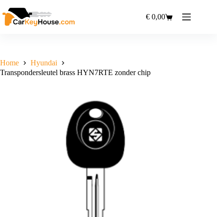
Ga
naar
€
0,00
Winkelwagen
de
inhoud
Home
Hyundai
Transpondersleutel brass HYN7RTE zonder chip