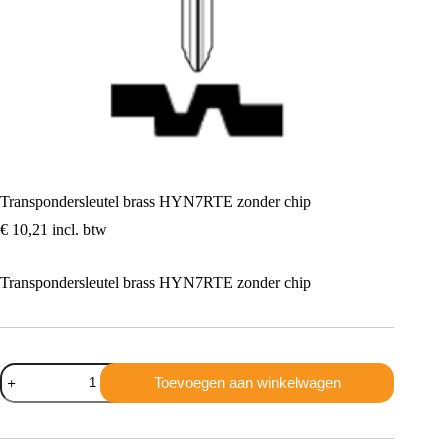
Transpondersleutel brass HYN7RTE zonder chip
€
10,21
incl. btw
Transpondersleutel brass HYN7RTE zonder chip
Transpondersleutel
Toevoegen aan winkelwagen
brass
HYN7RTE
zonder
chip