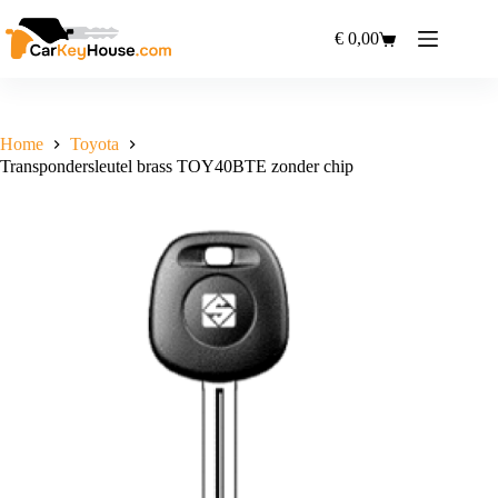
Ga
naar
€
0,00
Winkelwagen
de
inhoud
Home
Toyota
Transpondersleutel brass TOY40BTE zonder chip