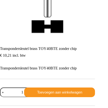
Transpondersleutel brass TOY40BTE zonder chip
€
10,21
incl. btw
Transpondersleutel brass TOY40BTE zonder chip
Transpondersleutel
Toevoegen aan winkelwagen
brass
TOY40BTE
zonder
chip