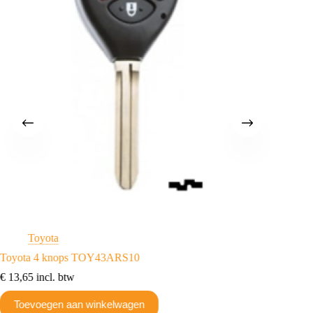
Toyota
T
Toyota 4 knops TOY43ARS10
Toyota
€
13,65
incl. btw
€
10,41
Toevoegen aan winkelwagen
Toev