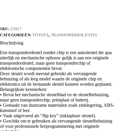
aantal
SKU:
25827
CATEGORIEËN:
TOYOTA
,
TRANSPONDERSLEUTEL
Beschrijving
Een transpondersleutel zonder chip is een autosleutel die qua
uiterlijk en mechanische opbouw gelijk is aan een originele
transpondersleutel, maar geen transponderchip of
elektronische componenten bevat.
Deze sleutel wordt meestal gebruikt als vervangende
behuizing of als leeg model waarin de originele chip en
elektronica uit de bestaande sleutel kunnen worden geplaatst.
Belangrijkste kenmerken:
• Bevat het mechanische sleutelblad en de sleutelbehuizing,
maar geen transponderchip, printplaat of batterij.
• Gemaakt van duurzame materialen zoals zinklegering, ABS-
kunststof of leer.
• Vaak uitgevoerd als “flip key” (inklapbare sleutel).
• Geschikt om te gebruiken als vervangende sleutelbehuizing
of voor professionele herprogrammering met originele