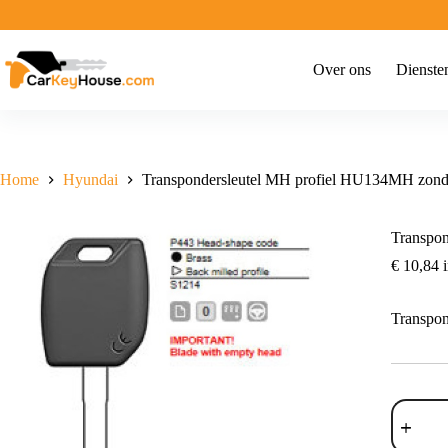
Ga
naar
de
inhoud
Over ons
Dienste
Home
Hyundai
Transpondersleutel MH profiel HU134MH zond
Transpo
€
10,84
i
Transpo
Transpon
MH
profiel