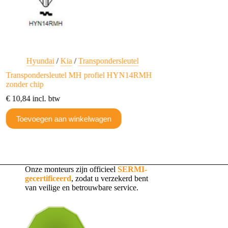
Hyundai
/
Kia
/
Transpondersleutel
Hyundai
/
Kia
Transpondersleutel MH profiel HYN14RMH
Transpondersleute
zonder chip
zonder chip
€
10,84
incl. btw
€
10,84
incl. btw
Toevoegen aan winkelwagen
Toevoegen aan w
Onze monteurs zijn officieel
SERMI-
gecertificeerd
, zodat u verzekerd bent
van veilige en betrouwbare service.