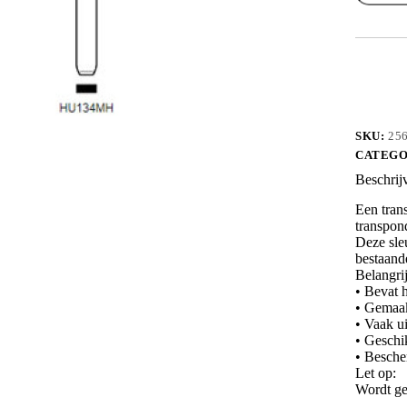
HU134
zonder
chip
aantal
SKU:
25
CATEGO
Beschrij
Een trans
transpon
Deze sleu
bestaand
Belangri
• Bevat h
• Gemaak
• Vaak ui
• Geschi
• Besche
Let op:
Wordt ge