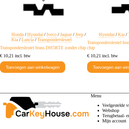
Honda
/
Hyundai
/
Iveco
/
Jaquar
/
Jeep
/
Hyundai
/
Kia
/
Kia
/
Lancia
/
Transpondersleutel
Transpondersleutel b
Transpondersleutel brass DH5RTE zonder chip
chip
€
10,21
incl. btw
€
10,21
incl. btw
Toevoegen aan winkelwagen
Toevoegen aan wi
Menu
Veelgestelde v
Webshop
Terugbetaal- e
Mijn account