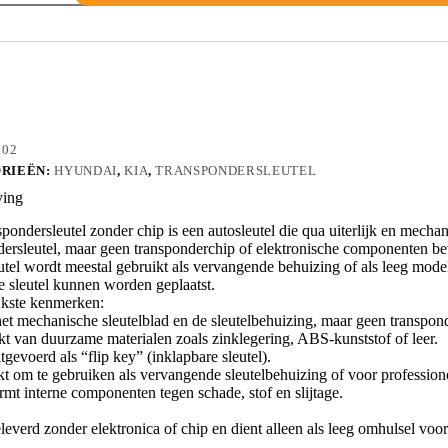
MH
602
RIEËN:
HYUNDAI
,
KIA
,
TRANSPONDERSLEUTEL
ving
pondersleutel zonder chip is een autosleutel die qua uiterlijk en mecha
dersleutel, maar geen transponderchip of elektronische componenten be
tel wordt meestal gebruikt als vervangende behuizing of als leeg model 
e sleutel kunnen worden geplaatst.
jkste kenmerken:
et mechanische sleutelblad en de sleutelbehuizing, maar geen transponder
t van duurzame materialen zoals zinklegering, ABS-kunststof of leer.
tgevoerd als “flip key” (inklapbare sleutel).
kt om te gebruiken als vervangende sleutelbehuizing of voor professio
rmt interne componenten tegen schade, stof en slijtage.
leverd zonder elektronica of chip en dient alleen als leeg omhulsel v