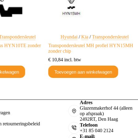
Transpondersleutel
Hyundai
/
Kia
/
Transpondersleutel
rass HYN10TE zonder
Transpondersleutel MH profiel HYN15MH
zonder chip
€
10,84
incl. btw
nkelwagen
Toevoegen aan winkelwagen
Adres
Glazenmakerhof 44 (alleen
ragen
op afspraak)
2492RT, Den Haag
n retourneringsbeleid
Telefoon
+31 85 040 2124
E-mail: