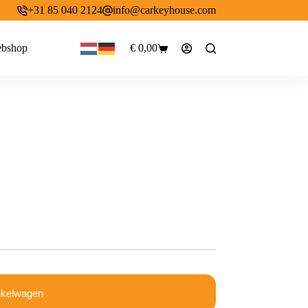
+31 85 040 2124
info@carkeyhouse.com
bshop
€
0,00
Winkelwagen
nkelwagen