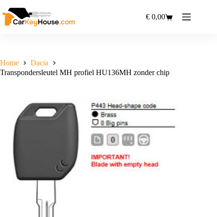
Ga
naar
€
0,00
Winkelwagen
de
inhoud
Home
Dacia
Transpondersleutel MH profiel HU136MH zonder chip