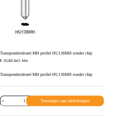
Transpondersleutel MH profiel HU136MH zonder chip
€
10,84
incl. btw
Transpondersleutel MH profiel HU136MH zonder chip
Transpondersleutel
Toevoegen aan winkelwagen
MH
profiel
HU136MH
zonder