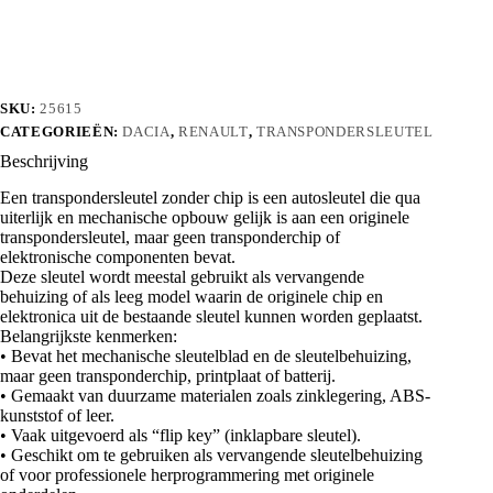
chip
aantal
SKU:
25615
CATEGORIEËN:
DACIA
,
RENAULT
,
TRANSPONDERSLEUTEL
Beschrijving
Een transpondersleutel zonder chip is een autosleutel die qua
uiterlijk en mechanische opbouw gelijk is aan een originele
transpondersleutel, maar geen transponderchip of
elektronische componenten bevat.
Deze sleutel wordt meestal gebruikt als vervangende
behuizing of als leeg model waarin de originele chip en
elektronica uit de bestaande sleutel kunnen worden geplaatst.
Belangrijkste kenmerken:
• Bevat het mechanische sleutelblad en de sleutelbehuizing,
maar geen transponderchip, printplaat of batterij.
• Gemaakt van duurzame materialen zoals zinklegering, ABS-
kunststof of leer.
• Vaak uitgevoerd als “flip key” (inklapbare sleutel).
• Geschikt om te gebruiken als vervangende sleutelbehuizing
of voor professionele herprogrammering met originele