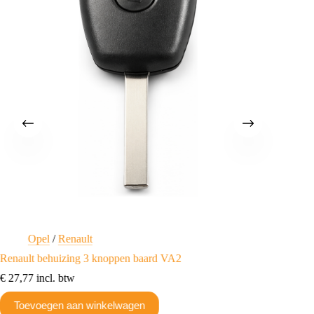
Opel
/
Renault
D
Renault behuizing 3 knoppen baard VA2
Transpo
€
27,77
incl. btw
€
10,21
Toevoegen aan winkelwagen
Toev