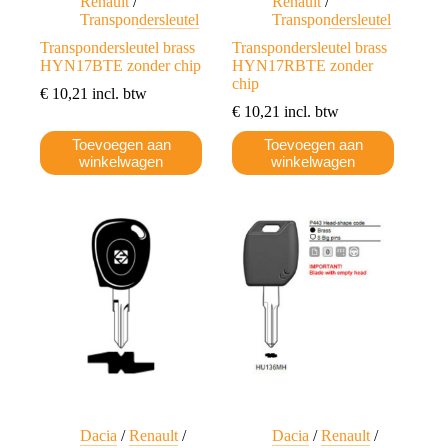
Renault
/
Renault
/
Transpondersleutel
Transpondersleutel
Transpondersleutel brass
Transpondersleutel brass
HYN17BTE zonder chip
HYN17RBTE zonder
chip
€
10,21
incl. btw
€
10,21
incl. btw
Toevoegen aan
Toevoegen aan
winkelwagen
winkelwagen
Dacia
/
Renault
/
Dacia
/
Renault
/