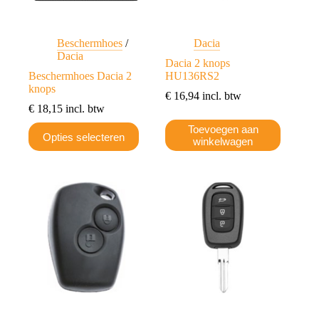
Beschermhoes
/
Dacia
Dacia
Dacia 2 knops
Beschermhoes Dacia 2
HU136RS2
knops
€
16,94
incl. btw
€
18,15
incl. btw
Dit
Toevoegen aan
Opties selecteren
product
winkelwagen
heeft
meerdere
variaties.
Deze
optie
kan
gekozen
worden
op
de
productpagina