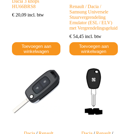
Dacia 3 knops
HU66BRS8
Renault / Dacia /
Samsung Universele
€
20,09
incl. btw
Stuurvergrendeling
Emulator (ESL / ELV)
met Vergrendelingsgeluid
€
54,45
incl. btw
Toevoegen aan
Toevoegen aan
winkelwagen
winkelwagen
Dacia
/
Renault
Dacia
/
Renault
/