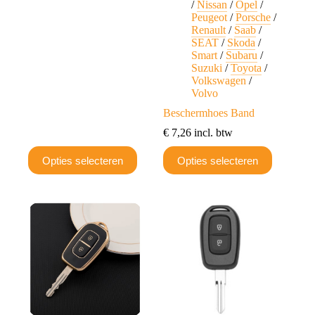
/
Nissan
/
Opel
/
Peugeot
/
Porsche
/
Renault
/
Saab
/
SEAT
/
Skoda
/
Smart
/
Subaru
/
Suzuki
/
Toyota
/
Volkswagen
/
Volvo
Beschermhoes Band
€
7,26
incl. btw
Dit
Dit
Opties selecteren
Opties selecteren
product
product
heeft
heeft
meerdere
meerdere
variaties.
variaties.
Deze
Deze
optie
optie
kan
kan
gekozen
gekozen
worden
worden
op
op
de
de
productpagina
productpagina