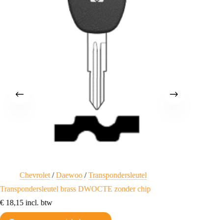
Chevrolet
/
Daewoo
/
Transpondersleutel
C
Transpondersleutel brass DWOCTE zonder chip
Chevrole
Stuurve
€
18,15
incl. btw
Vergrend