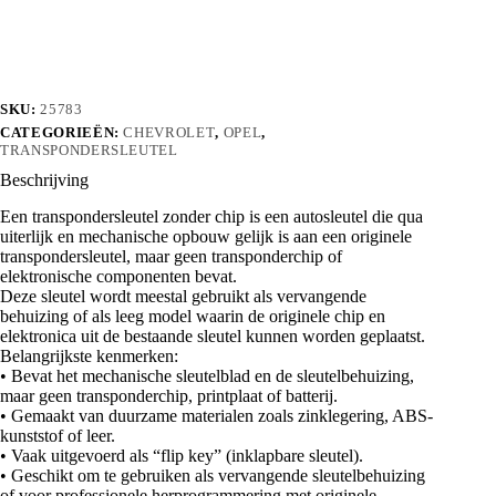
aantal
SKU:
25783
CATEGORIEËN:
CHEVROLET
,
OPEL
,
TRANSPONDERSLEUTEL
Beschrijving
Een transpondersleutel zonder chip is een autosleutel die qua
uiterlijk en mechanische opbouw gelijk is aan een originele
transpondersleutel, maar geen transponderchip of
elektronische componenten bevat.
Deze sleutel wordt meestal gebruikt als vervangende
behuizing of als leeg model waarin de originele chip en
elektronica uit de bestaande sleutel kunnen worden geplaatst.
Belangrijkste kenmerken:
• Bevat het mechanische sleutelblad en de sleutelbehuizing,
maar geen transponderchip, printplaat of batterij.
• Gemaakt van duurzame materialen zoals zinklegering, ABS-
kunststof of leer.
• Vaak uitgevoerd als “flip key” (inklapbare sleutel).
• Geschikt om te gebruiken als vervangende sleutelbehuizing
of voor professionele herprogrammering met originele