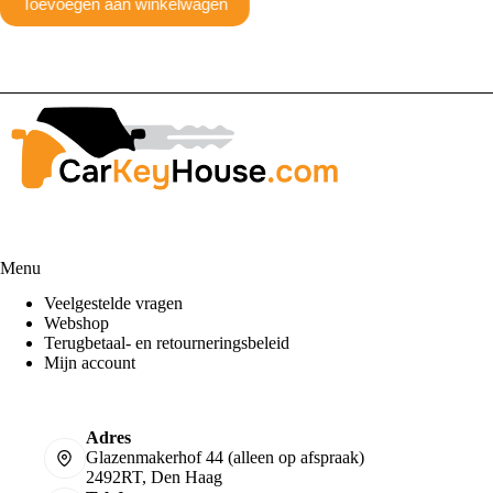
€
108,9
Toevoegen aan winkelwagen
Toev
Menu
Veelgestelde vragen
Webshop
Terugbetaal- en retourneringsbeleid
Mijn account
Adres
Glazenmakerhof 44 (alleen op afspraak)
2492RT, Den Haag