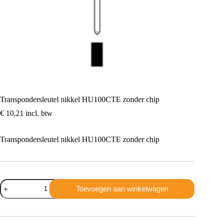
Transpondersleutel nikkel HU100CTE zonder chip
€
10,21
incl. btw
Transpondersleutel nikkel HU100CTE zonder chip
Transpondersleutel
Toevoegen aan winkelwagen
nikkel
HU100CTE
zonder
chip