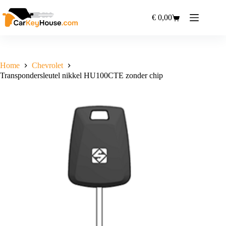
Ga
naar
€
0,00
Winkelwagen
de
inhoud
Home
Chevrolet
Transpondersleutel nikkel HU100CTE zonder chip