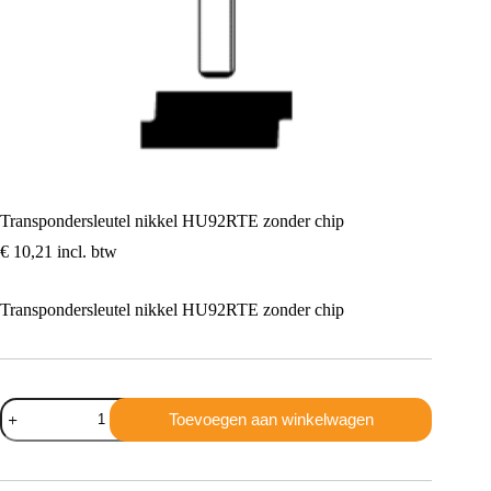
Transpondersleutel nikkel HU92RTE zonder chip
€
10,21
incl. btw
Transpondersleutel nikkel HU92RTE zonder chip
Transpondersleutel
Toevoegen aan winkelwagen
nikkel
HU92RTE
zonder
chip