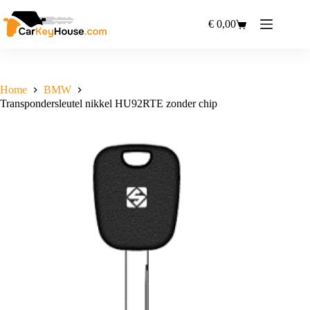
Ga
naar
€
0,00
Winkelwagen
de
inhoud
Home
BMW
Transpondersleutel nikkel HU92RTE zonder chip