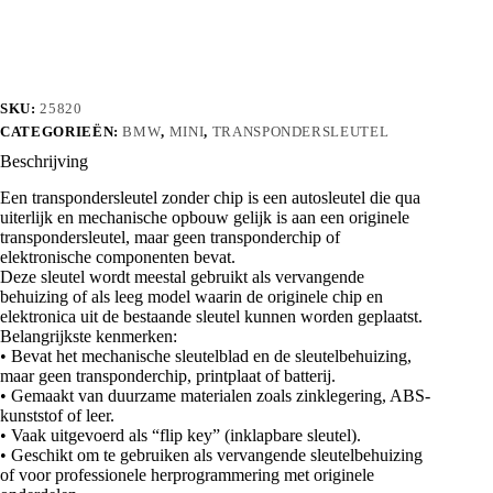
aantal
SKU:
25820
CATEGORIEËN:
BMW
,
MINI
,
TRANSPONDERSLEUTEL
Beschrijving
Een transpondersleutel zonder chip is een autosleutel die qua
uiterlijk en mechanische opbouw gelijk is aan een originele
transpondersleutel, maar geen transponderchip of
elektronische componenten bevat.
Deze sleutel wordt meestal gebruikt als vervangende
behuizing of als leeg model waarin de originele chip en
elektronica uit de bestaande sleutel kunnen worden geplaatst.
Belangrijkste kenmerken:
• Bevat het mechanische sleutelblad en de sleutelbehuizing,
maar geen transponderchip, printplaat of batterij.
• Gemaakt van duurzame materialen zoals zinklegering, ABS-
kunststof of leer.
• Vaak uitgevoerd als “flip key” (inklapbare sleutel).
• Geschikt om te gebruiken als vervangende sleutelbehuizing
of voor professionele herprogrammering met originele