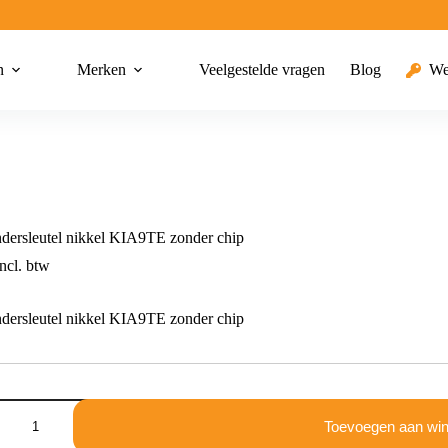
n
Merken
Veelgestelde vragen
Blog
We
dersleutel nikkel KIA9TE zonder chip
ncl. btw
dersleutel nikkel KIA9TE zonder chip
dersleutel
Toevoegen aan wi