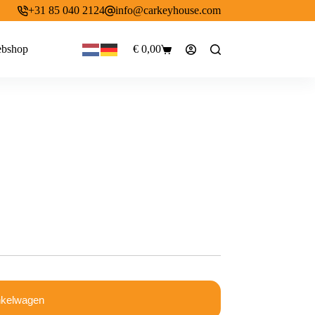
+31 85 040 2124
info@carkeyhouse.com
bshop
€
0,00
Winkelwagen
nkelwagen