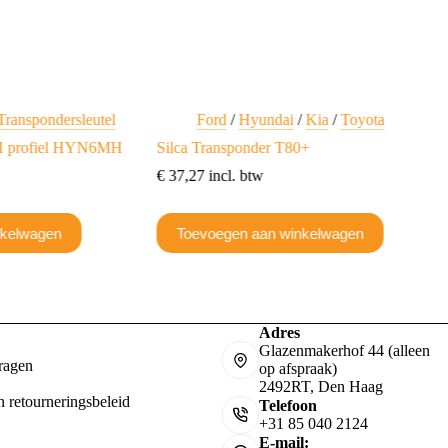
Transpondersleutel
Ford
/
Hyundai
/
Kia
/
Toyota
MH profiel HYN6MH
Silca Transponder T80+
€
37,27
incl. btw
nkelwagen
Toevoegen aan winkelwagen
Adres
Glazenmakerhof 44 (alleen
ragen
op afspraak)
2492RT, Den Haag
n retourneringsbeleid
Telefoon
+31 85 040 2124
E-mail: