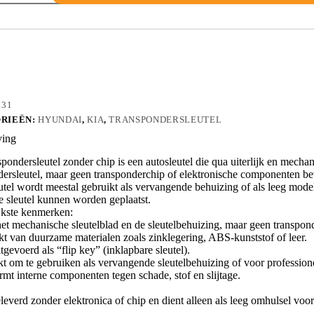
731
RIEËN:
HYUNDAI
,
KIA
,
TRANSPONDERSLEUTEL
ving
pondersleutel zonder chip is een autosleutel die qua uiterlijk en mecha
dersleutel, maar geen transponderchip of elektronische componenten be
tel wordt meestal gebruikt als vervangende behuizing of als leeg model 
e sleutel kunnen worden geplaatst.
jkste kenmerken:
et mechanische sleutelblad en de sleutelbehuizing, maar geen transponder
t van duurzame materialen zoals zinklegering, ABS-kunststof of leer.
tgevoerd als “flip key” (inklapbare sleutel).
kt om te gebruiken als vervangende sleutelbehuizing of voor professio
rmt interne componenten tegen schade, stof en slijtage.
leverd zonder elektronica of chip en dient alleen als leeg omhulsel v