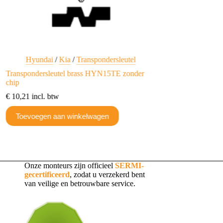
Hyundai
/
Kia
/
Transpondersleutel
Hyundai
/
Kia
Transpondersleutel brass HYN15TE zonder
Silca Transponder T
chip
€
29,11
incl. btw
€
10,21
incl. btw
Toevoegen aan w
Toevoegen aan winkelwagen
Onze monteurs zijn officieel
SERMI-
gecertificeerd
, zodat u verzekerd bent
van veilige en betrouwbare service.