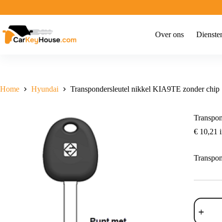
Ga
naar
de
inhoud
Over ons
Dienste
Home
Hyundai
Transpondersleutel nikkel KIA9TE zonder chip
Transpon
€
10,21
i
Transpon
Transpon
nikkel
KIA9TE