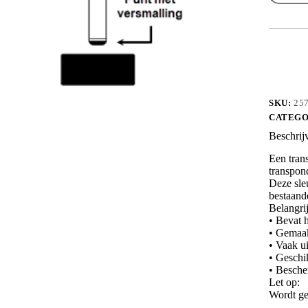
zonder
chip
aantal
SKU:
25
CATEGO
Beschrij
Een trans
transpon
Deze sleu
bestaand
Belangri
• Bevat h
• Gemaak
• Vaak ui
• Geschi
• Besche
Let op:
Wordt ge