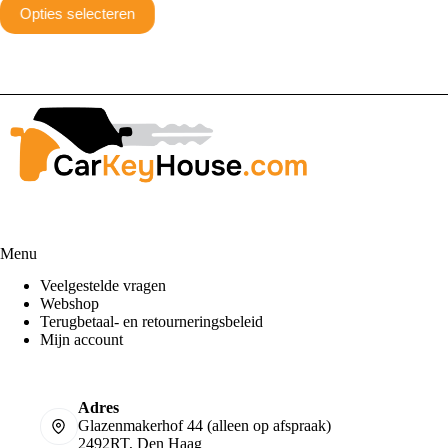
XNDS0
Dit
Opties selecteren
product
€
30,25
heeft
meerdere
Toev
variaties.
Deze
optie
kan
gekozen
worden
op
de
productpagina
Menu
Veelgestelde vragen
Webshop
Terugbetaal- en retourneringsbeleid
Mijn account
Adres
Glazenmakerhof 44 (alleen op afspraak)
2492RT, Den Haag