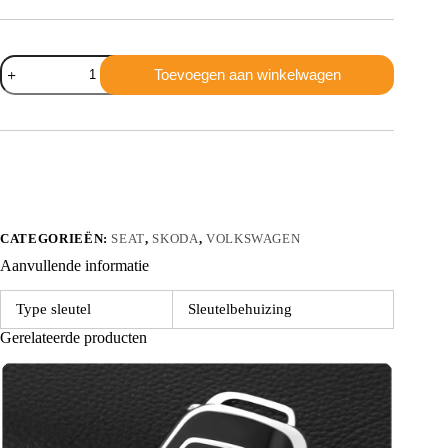
Volkswagen
Toevoegen aan winkelwagen
behuizing
3
knoppen
baard
HU66
aantal
CATEGORIEËN:
SEAT
,
SKODA
,
VOLKSWAGEN
Aanvullende informatie
Type sleutel
Sleutelbehuizing
Gerelateerde producten