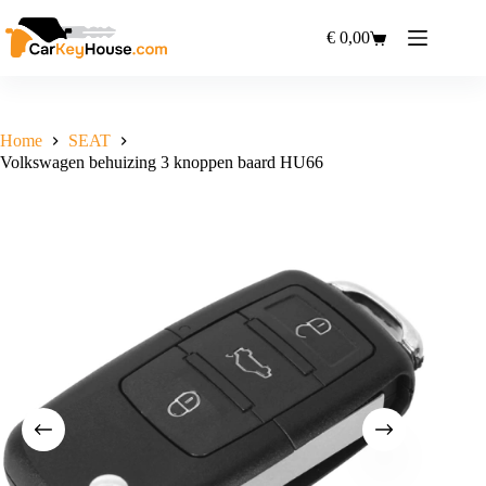
Ga
naar
€
0,00
Winkelwagen
de
inhoud
Home
SEAT
Volkswagen behuizing 3 knoppen baard HU66