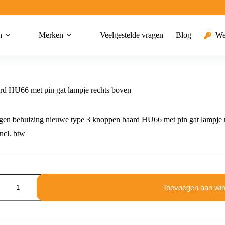
n
Merken
Veelgestelde vragen
Blog
We
rd HU66 met pin gat lampje rechts boven
en behuizing nieuwe type 3 knoppen baard HU66 met pin gat lampje 
ncl. btw
gen
g
Toevoegen aan wi