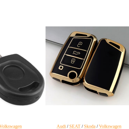
Volkswagen
Audi
/
SEAT
/
Skoda
/
Volkswagen