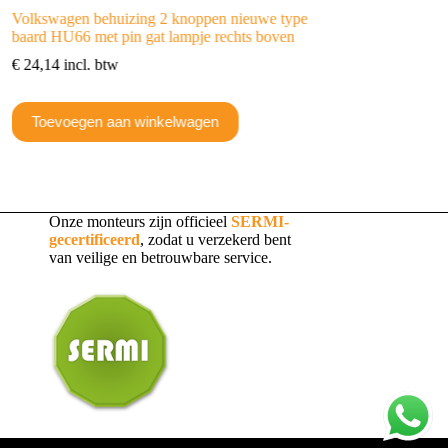
Volkswagen behuizing 2 knoppen nieuwe type
Silca Transponder T
baard HU66 met pin gat lampje rechts boven
€
22,82
incl. btw
€
24,14
incl. btw
Toevoegen aan w
Toevoegen aan winkelwagen
Onze monteurs zijn officieel
SERMI-
gecertificeerd
, zodat u verzekerd bent
van veilige en betrouwbare service.