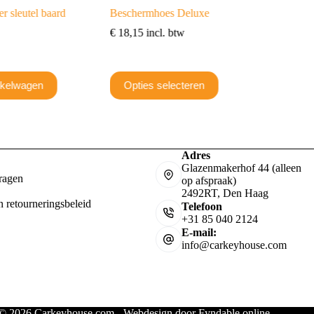
r sleutel baard
Beschermhoes Deluxe
€
18,15
incl. btw
Dit
nkelwagen
Opties selecteren
product
heeft
meerdere
variaties.
Deze
optie
Adres
kan
Glazenmakerhof 44 (alleen
gekozen
ragen
op afspraak)
worden
2492RT, Den Haag
op
n retourneringsbeleid
Telefoon
de
+31 85 040 2124
productpagina
E-mail:
info@carkeyhouse.com
 © 2026 Carkeyhouse.com - Webdesign door
Fyndable.online