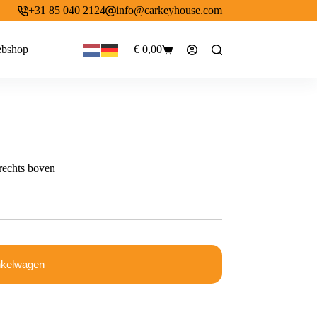
+31 85 040 2124
info@carkeyhouse.com
bshop
€
0,00
Winkelwagen
rechts boven
nkelwagen