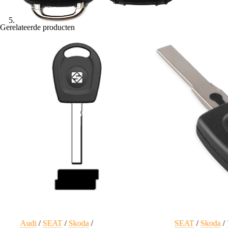
Gerelateerde producten
Audi
/
SEAT
/
Skoda
/
SEAT
/
Skoda
/