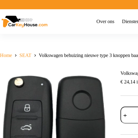
Ga
naar
de
inhoud
Over ons
Dienste
Home
SEAT
Volkswagen behuizing nieuwe type 3 knoppen baa
Volkswag
€
24,14
i
Volkswa
behuizin
nieuwe
type
3
knoppen