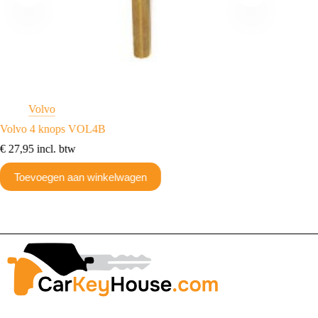
Volvo
E
Volvo 4 knops VOL4B
Volvo X
Emulato
€
27,95
incl. btw
€
90,75
Toevoegen aan winkelwagen
Toev