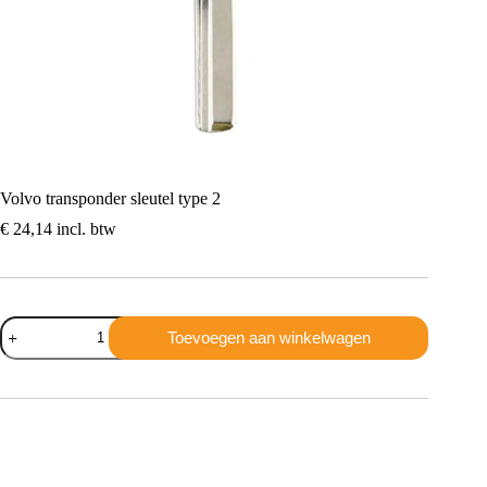
Volvo transponder sleutel type 2
€
24,14
incl. btw
Volvo
Toevoegen aan winkelwagen
transponder
sleutel
type
2
aantal