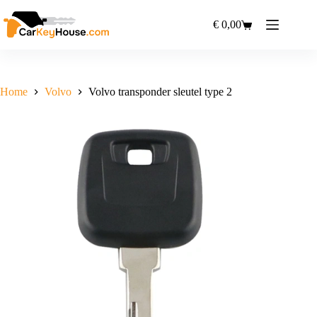
Ga
naar
€
0,00
Winkelwagen
de
inhoud
Home
Volvo
Volvo transponder sleutel type 2