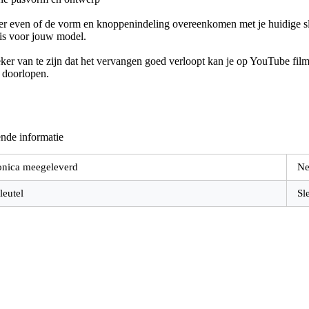
er even of de vorm en knoppenindeling overeenkomen met je huidige sle
 is voor jouw model.
er van te zijn dat het vervangen goed verloopt kan je op YouTube filmp
e doorlopen.
nde informatie
onica meegeleverd
Ne
leutel
Sl