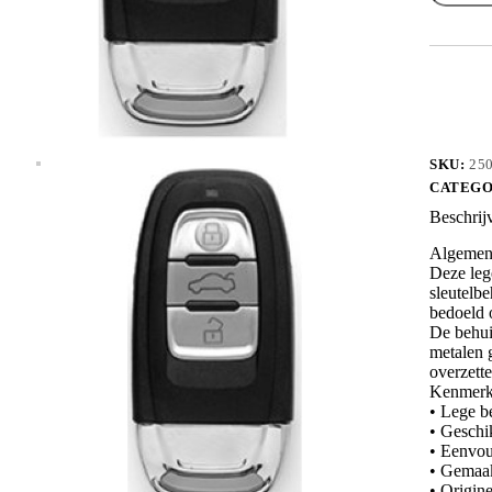
HU66CR
aantal
SKU:
25
CATEGO
Beschrij
Algemene
Deze leg
sleutelbe
bedoeld o
De behui
metalen g
overzette
Kenmerk
• Lege b
• Geschi
• Eenvou
• Gemaakt
• Origin