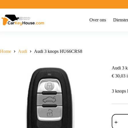
Ga
naar
de
inhoud
Over ons
Dienste
Home
Audi
Audi 3 knops HU66CRS8
Audi 3 
€
30,03
i
3 knop
Audi
3
knops