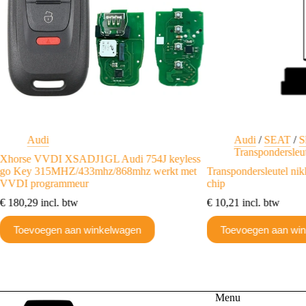
Audi
Audi
/
SEAT
/
S
Transpondersleu
Xhorse VVDI XSADJ1GL Audi 754J keyless
go Key 315MHZ/433mhz/868mhz werkt met
Transpondersleutel n
VVDI programmeur
chip
€
180,29
incl. btw
€
10,21
incl. btw
Toevoegen aan winkelwagen
Toevoegen aan wi
Menu