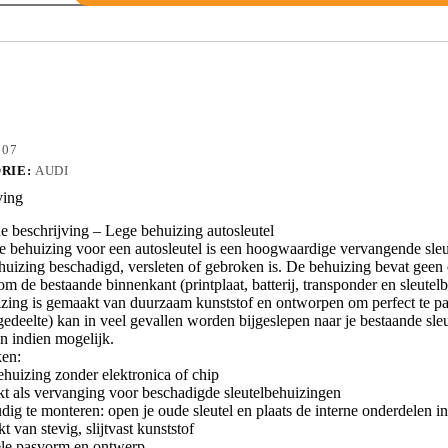
S8
007
RIE:
AUDI
ving
 beschrijving – Lege behuizing autosleutel
e behuizing voor een autosleutel is een hoogwaardige vervangende sleu
huizing beschadigd, versleten of gebroken is. De behuizing bevat geen el
m de bestaande binnenkant (printplaat, batterij, transponder en sleutelba
zing is gemaakt van duurzaam kunststof en ontworpen om perfect te pass
edeelte) kan in veel gevallen worden bijgeslepen naar je bestaande sleut
n indien mogelijk.
en:
ehuizing zonder elektronica of chip
kt als vervanging voor beschadigde sleutelbehuizingen
dig te monteren: open je oude sleutel en plaats de interne onderdelen 
 van stevig, slijtvast kunststof
ele pasvorm en ontwerp