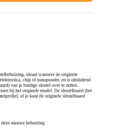
telbehuizing, ideaal wanneer de originele
ektronica, chip of transponder, en is uitsluitend
ard) van je huidige sleutel over te zetten.
en bij het originele model. De sleutelbaard (het
elprofiel, of je kunt de originele sleutelbaard
in deze nieuwe behuizing