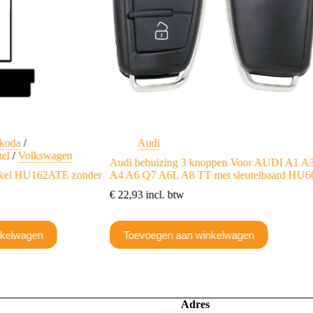
koda
/
Audi
tel
/
Volkswagen
Audi behuizing 3 knoppen Voor AUDI A1 A
ikkel HU162ATE zonder
A4 A6 Q7 A6L A8 TT met sleutelbaard HU6
€
22,93
incl. btw
nkelwagen
Toevoegen aan winkelwagen
Adres