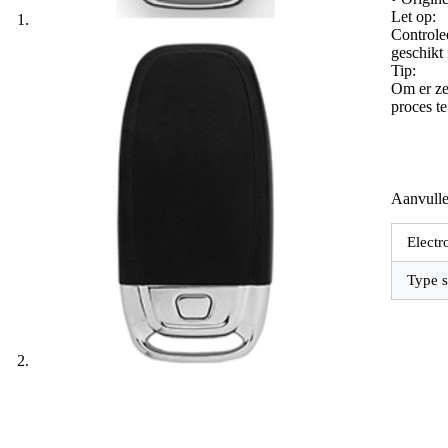
Let op:
Controle
geschikt
Tip:
Om er zek
proces t
Aanvulle
Electr
Type s