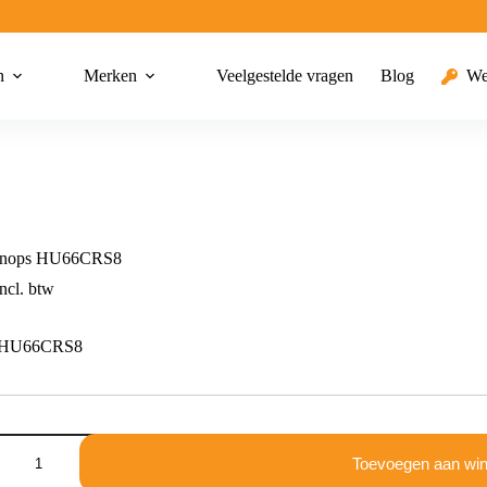
n
Merken
Veelgestelde vragen
Blog
We
knops HU66CRS8
ncl. btw
s HU66CRS8
Toevoegen aan wi