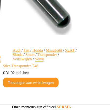
Audi
/
Fiat
/
Honda
/
Mitsubishi
/
SEAT
/
Audi
/
Porsche
Skoda
/
Smart
/
Transponder
/
Transpondersle
3
Volkswagen
/
Volvo
6
Transpondersleutel 
Silca Transponder T48
€
10,21
incl. btw
€
31,92
incl. btw
Toevoegen aan w
Toevoegen aan winkelwagen
Onze monteurs zijn officieel
SERMI-