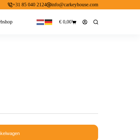
+31 85 040 2124
info@carkeyhouse.com
bshop
€
0,00
Winkelwagen
nkelwagen