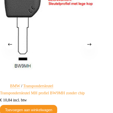
BMW
/
Transpondersleutel
Tr
Transpondersleutel MH profiel BW9MH zonder chip
Transpo
€
10,84
incl. btw
€
10,84
Toevoegen aan winkelwagen
Toev