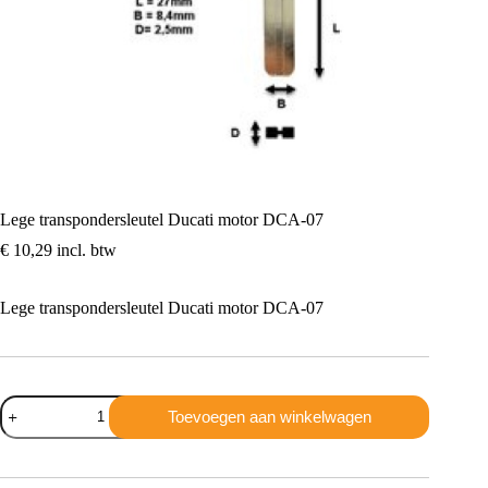
Lege transpondersleutel Ducati motor DCA-07
€
10,29
incl. btw
Lege transpondersleutel Ducati motor DCA-07
Lege
Toevoegen aan winkelwagen
transpondersleutel
Ducati
motor
DCA-