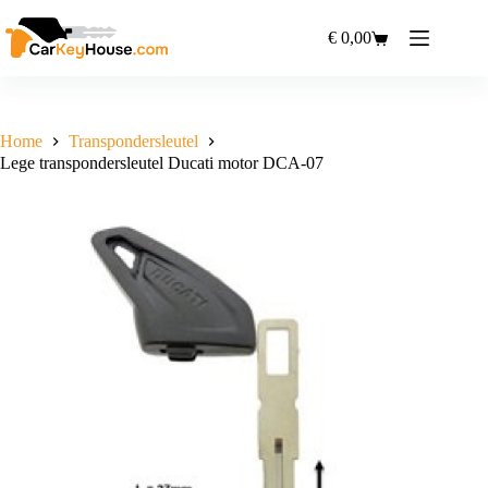
Ga
naar
€
0,00
Winkelwagen
de
inhoud
Home
Transpondersleutel
Lege transpondersleutel Ducati motor DCA-07