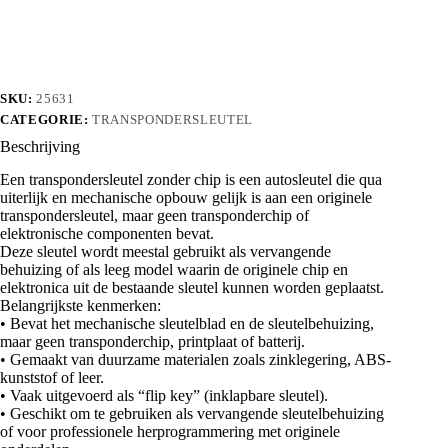
07
aantal
SKU:
25631
CATEGORIE:
TRANSPONDERSLEUTEL
Beschrijving
Een transpondersleutel zonder chip is een autosleutel die qua
uiterlijk en mechanische opbouw gelijk is aan een originele
transpondersleutel, maar geen transponderchip of
elektronische componenten bevat.
Deze sleutel wordt meestal gebruikt als vervangende
behuizing of als leeg model waarin de originele chip en
elektronica uit de bestaande sleutel kunnen worden geplaatst.
Belangrijkste kenmerken:
• Bevat het mechanische sleutelblad en de sleutelbehuizing,
maar geen transponderchip, printplaat of batterij.
• Gemaakt van duurzame materialen zoals zinklegering, ABS-
kunststof of leer.
• Vaak uitgevoerd als “flip key” (inklapbare sleutel).
• Geschikt om te gebruiken als vervangende sleutelbehuizing
of voor professionele herprogrammering met originele