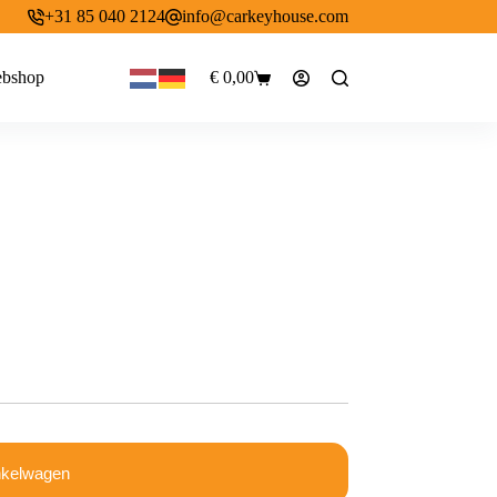
+31 85 040 2124
info@carkeyhouse.com
bshop
€
0,00
Winkelwagen
nkelwagen