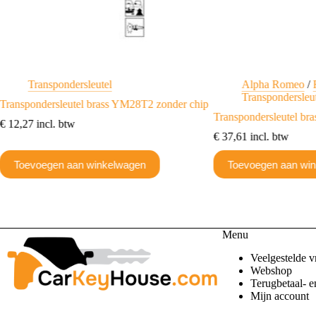
Transpondersleutel
Alpha Romeo
/
Transpondersleu
Transpondersleutel brass YM28T2 zonder chip
Transpondersleutel b
€
12,27
incl. btw
€
37,61
incl. btw
Toevoegen aan winkelwagen
Toevoegen aan wi
Menu
Veelgestelde v
Webshop
Terugbetaal- e
Mijn account