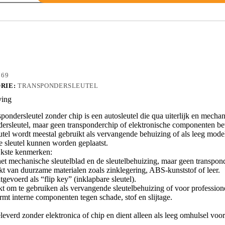
769
RIE:
TRANSPONDERSLEUTEL
ving
pondersleutel zonder chip is een autosleutel die qua uiterlijk en mecha
dersleutel, maar geen transponderchip of elektronische componenten be
tel wordt meestal gebruikt als vervangende behuizing of als leeg model 
e sleutel kunnen worden geplaatst.
jkste kenmerken:
et mechanische sleutelblad en de sleutelbehuizing, maar geen transponder
t van duurzame materialen zoals zinklegering, ABS-kunststof of leer.
tgevoerd als “flip key” (inklapbare sleutel).
kt om te gebruiken als vervangende sleutelbehuizing of voor professio
rmt interne componenten tegen schade, stof en slijtage.
leverd zonder elektronica of chip en dient alleen als leeg omhulsel v