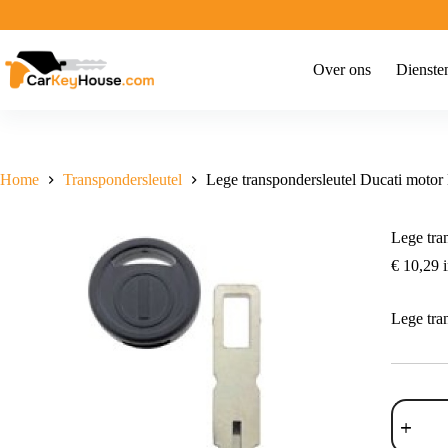
Ga
naar
de
inhoud
Over ons
Dienste
Home
Transpondersleutel
Lege transpondersleutel Ducati moto
Lege tra
€
10,29
i
Lege tra
Lege
transpond
Ducati