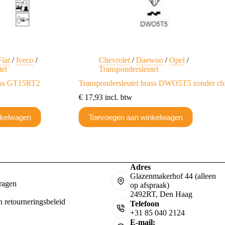
Fiat
/
Iveco
/
Chevrolet
/
Daewoo
/
Opel
/
tel
Transpondersleutel
rass GT15RT2
Transpondersleutel brass DWO5T5 zonder ch
€
17,93
incl. btw
nkelwagen
Toevoegen aan winkelwagen
Adres
Glazenmakerhof 44 (alleen
ragen
op afspraak)
2492RT, Den Haag
n retourneringsbeleid
Telefoon
+31 85 040 2124
E-mail: