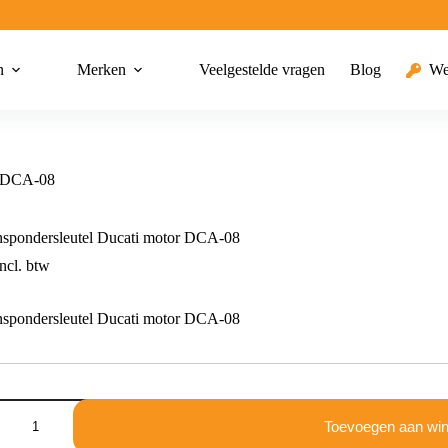
n
Merken
Veelgestelde vragen
Blog
We
r DCA-08
nspondersleutel Ducati motor DCA-08
ncl. btw
nspondersleutel Ducati motor DCA-08
ersleutel
Toevoegen aan wi