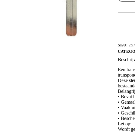
motor
DCA-
08
aantal
SKU:
25
CATEGO
Beschrij
Een trans
transpon
Deze sleu
bestaand
Belangri
• Bevat h
• Gemaak
• Vaak ui
• Geschi
• Besche
Let op:
Wordt ge