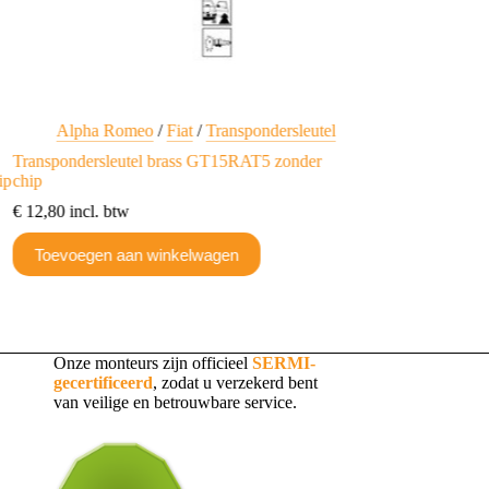
Alpha Romeo
/
Fiat
/
Transpondersleutel
Transpondersle
Transpondersleutel brass GT15RAT5 zonder
Transpondersleutel 
ip
chip
€
37,61
incl. btw
€
12,80
incl. btw
Toevoegen aan w
Toevoegen aan winkelwagen
Onze monteurs zijn officieel
SERMI-
gecertificeerd
, zodat u verzekerd bent
van veilige en betrouwbare service.