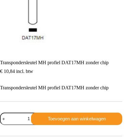
Transpondersleutel MH profiel DAT17MH zonder chip
€
10,84
incl. btw
Transpondersleutel MH profiel DAT17MH zonder chip
Transpondersleutel
Toevoegen aan winkelwagen
MH
profiel
DAT17MH
zonder