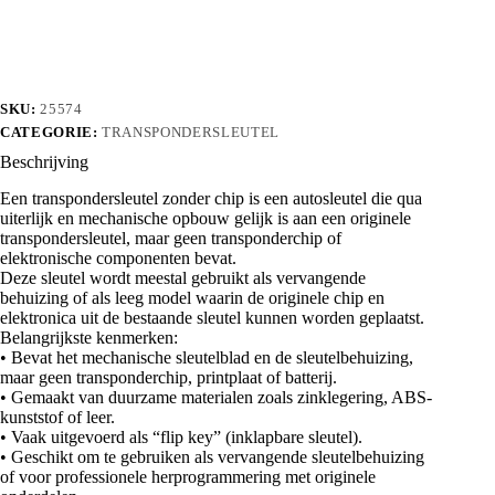
chip
aantal
SKU:
25574
CATEGORIE:
TRANSPONDERSLEUTEL
Beschrijving
Een transpondersleutel zonder chip is een autosleutel die qua
uiterlijk en mechanische opbouw gelijk is aan een originele
transpondersleutel, maar geen transponderchip of
elektronische componenten bevat.
Deze sleutel wordt meestal gebruikt als vervangende
behuizing of als leeg model waarin de originele chip en
elektronica uit de bestaande sleutel kunnen worden geplaatst.
Belangrijkste kenmerken:
• Bevat het mechanische sleutelblad en de sleutelbehuizing,
maar geen transponderchip, printplaat of batterij.
• Gemaakt van duurzame materialen zoals zinklegering, ABS-
kunststof of leer.
• Vaak uitgevoerd als “flip key” (inklapbare sleutel).
• Geschikt om te gebruiken als vervangende sleutelbehuizing
of voor professionele herprogrammering met originele