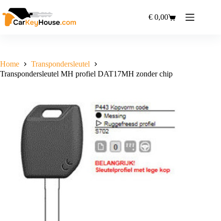
Ga
naar
€
0,00
Winkelwagen
de
inhoud
Home
Transpondersleutel
Transpondersleutel MH profiel DAT17MH zonder chip