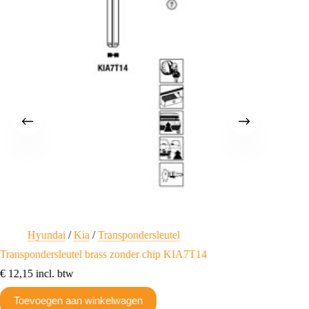
Hyundai
/
Kia
/
Transpondersleutel
A
Transpondersleutel brass zonder chip KIA7T14
Transpo
€
12,15
incl. btw
€
12,80
Toevoegen aan winkelwagen
Toev