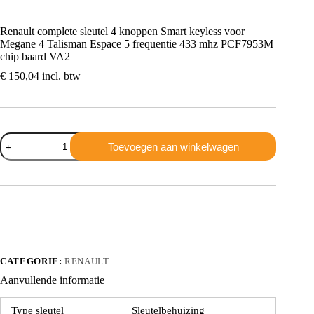
Renault complete sleutel 4 knoppen Smart keyless voor
Megane 4 Talisman Espace 5 frequentie 433 mhz PCF7953M
chip baard VA2
€
150,04
incl. btw
Renault
Toevoegen aan winkelwagen
complete
sleutel
4
knoppen
Smart
keyless
voor
Megane
4
Talisman
CATEGORIE:
RENAULT
Espace
Aanvullende informatie
5
frequentie
433
Type sleutel
Sleutelbehuizing