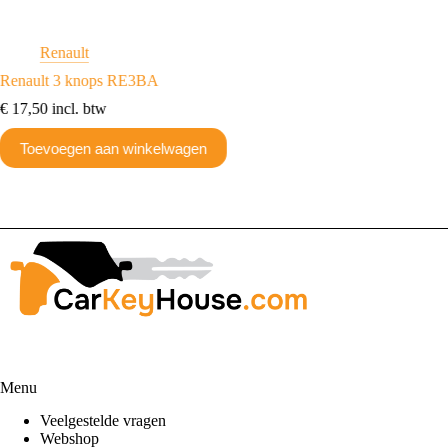
Renault
R
Renault 3 knops RE3BA
Renault
€
17,50
incl. btw
€
20,09
Toevoegen aan winkelwagen
Toev
Menu
Veelgestelde vragen
Webshop