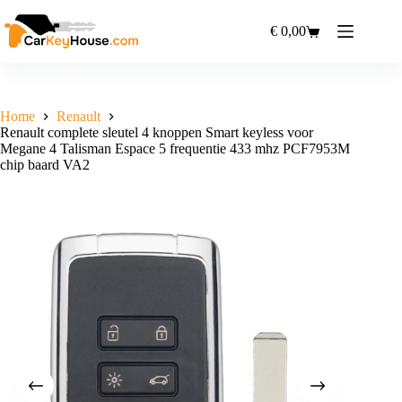
Ga
naar
€
0,00
Winkelwagen
de
inhoud
Home
Renault
Renault complete sleutel 4 knoppen Smart keyless voor
Megane 4 Talisman Espace 5 frequentie 433 mhz PCF7953M
chip baard VA2