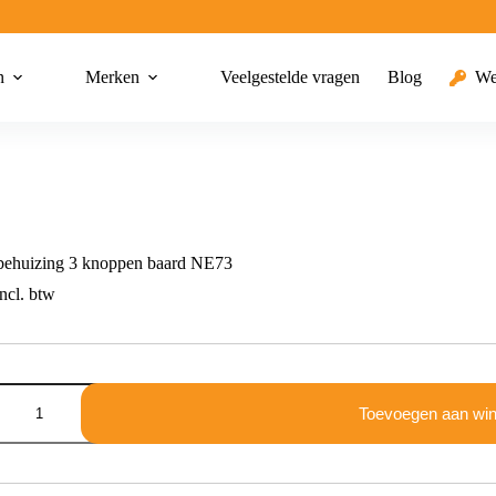
n
Merken
Veelgestelde vragen
Blog
We
behuizing 3 knoppen baard NE73
ncl. btw
g
Toevoegen aan wi