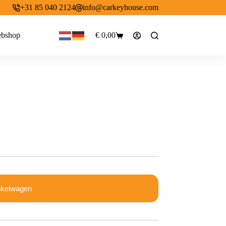
+31 85 040 2124
info@carkeyhouse.com
bshop
€
0,00
Winkelwagen
nkelwagen