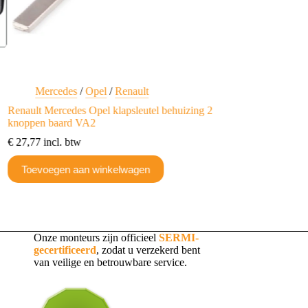
Mercedes
/
Opel
/
Renault
Renault Mercedes Opel klapsleutel behuizing 2
knoppen baard VA2
€
27,77
incl. btw
Toevoegen aan winkelwagen
Onze monteurs zijn officieel
SERMI-
gecertificeerd
, zodat u verzekerd bent
van veilige en betrouwbare service.