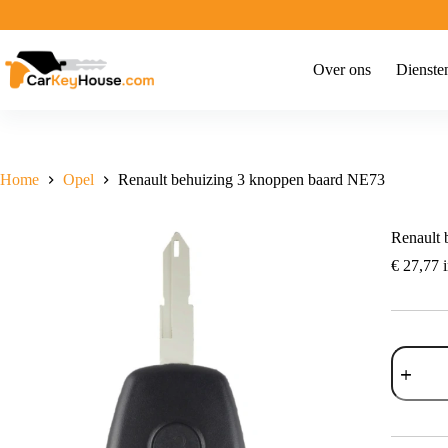
Ga
naar
de
inhoud
Over ons
Dienste
Home
Opel
Renault behuizing 3 knoppen baard NE73
Renault 
€
27,77
i
Renault
behuizin
3
knoppen
baard
NE73