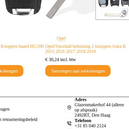
Opel
te Knoppen baard HU100
Opel/Vauxhall behuizing 2 knoppen Astra K
2015 2016 2017 2018 2019
€
30,24
incl. btw
nkelwagen
Toevoegen aan winkelwagen
Adres
Glazenmakerhof 44 (alleen
ragen
op afspraak)
2492RT, Den Haag
n retourneringsbeleid
Telefoon
+31 85 040 2124