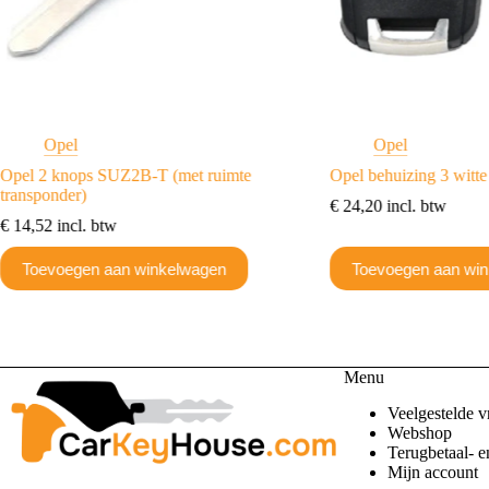
Opel
Opel
Opel 2 knops SUZ2B-T (met ruimte
Opel behuizing 3 wit
transponder)
€
24,20
incl. btw
€
14,52
incl. btw
Toevoegen aan winkelwagen
Toevoegen aan wi
Menu
Veelgestelde v
Webshop
Terugbetaal- e
Mijn account