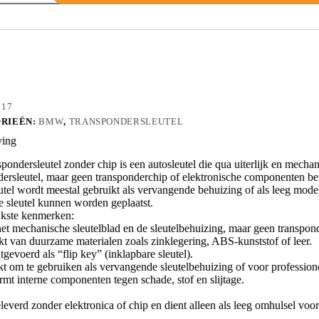
817
RIEËN:
BMW
,
TRANSPONDERSLEUTEL
ving
pondersleutel zonder chip is een autosleutel die qua uiterlijk en mecha
dersleutel, maar geen transponderchip of elektronische componenten be
tel wordt meestal gebruikt als vervangende behuizing of als leeg model 
e sleutel kunnen worden geplaatst.
jkste kenmerken:
et mechanische sleutelblad en de sleutelbehuizing, maar geen transponder
t van duurzame materialen zoals zinklegering, ABS-kunststof of leer.
tgevoerd als “flip key” (inklapbare sleutel).
kt om te gebruiken als vervangende sleutelbehuizing of voor professio
rmt interne componenten tegen schade, stof en slijtage.
leverd zonder elektronica of chip en dient alleen als leeg omhulsel v