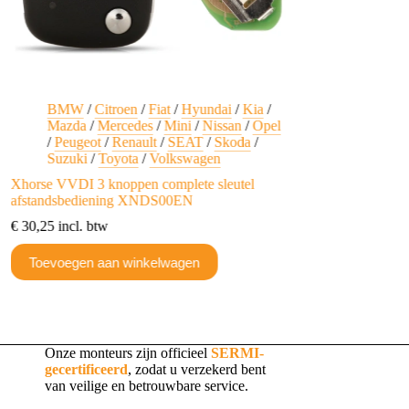
BMW
/
Citroen
/
Fiat
/
Hyundai
/
Kia
/
BMW
Mazda
/
Mercedes
/
Mini
/
Nissan
/
Opel
BMW CAS4 + FEM co
/
Peugeot
/
Renault
/
SEAT
/
Skoda
/
knoppen PCF7953P c
Suzuki
/
Toyota
/
Volkswagen
€
65,28
incl. btw
Xhorse VVDI 3 knoppen complete sleutel
afstandsbediening XNDS00EN
Toevoegen aan w
€
30,25
incl. btw
Toevoegen aan winkelwagen
Onze monteurs zijn officieel
SERMI-
gecertificeerd
, zodat u verzekerd bent
van veilige en betrouwbare service.