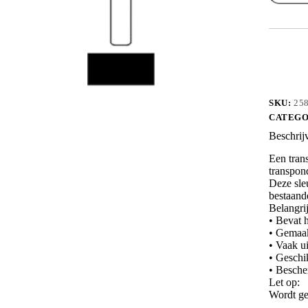
zonder
chip
aantal
SKU:
25
CATEGO
Beschrij
Een trans
transpon
Deze sleu
bestaand
Belangri
• Bevat h
• Gemaak
• Vaak ui
• Geschi
• Besche
Let op:
Wordt ge