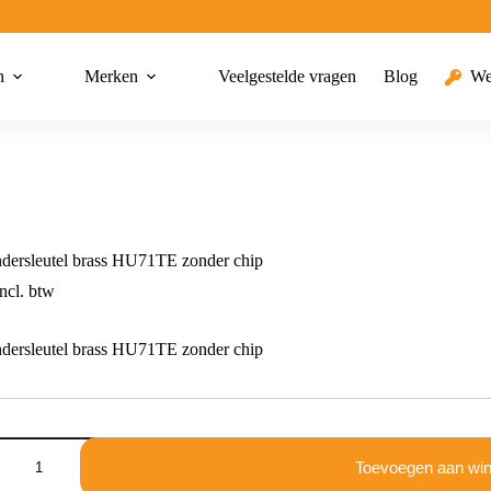
n
Merken
Veelgestelde vragen
Blog
We
dersleutel brass HU71TE zonder chip
ncl. btw
dersleutel brass HU71TE zonder chip
dersleutel
Toevoegen aan wi