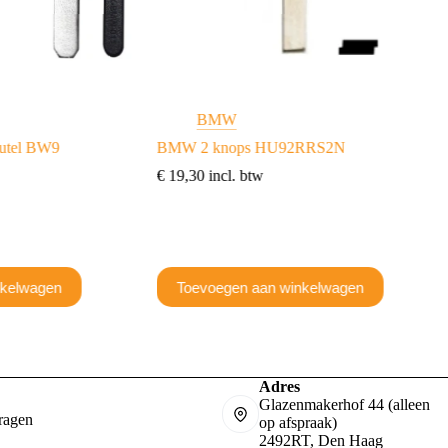
BMW
utel BW9
BMW 2 knops HU92RRS2N
€
19,30
incl. btw
nkelwagen
Toevoegen aan winkelwagen
Adres
Glazenmakerhof 44 (alleen
ragen
op afspraak)
2492RT, Den Haag