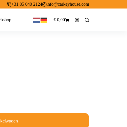
+31 85 040 2124
info@carkeyhouse.com
bshop
€
0,00
Winkelwagen
nkelwagen