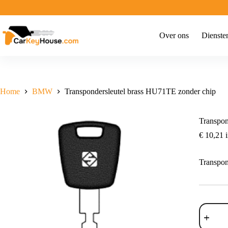
Ga
naar
de
inhoud
Over ons
Dienste
Home
BMW
Transpondersleutel brass HU71TE zonder chip
Transpon
€
10,21
i
Transpon
Transpon
brass
HU71TE