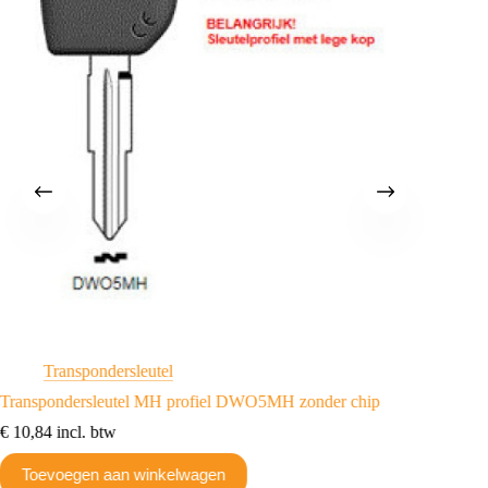
Transpondersleutel
A
Transpondersleutel MH profiel DWO5MH zonder chip
Transpo
€
10,84
incl. btw
€
12,80
Toevoegen aan winkelwagen
Toev