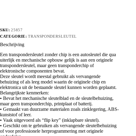
aantal
SKU:
25857
CATEGORIE:
TRANSPONDERSLEUTEL
Beschrijving
Een transpondersleutel zonder chip is een autosleutel die qua
uiterlijk en mechanische opbouw gelijk is aan een originele
transpondersleutel, maar geen transponderchip of
elektronische componenten bevat.
Deze sleutel wordt meestal gebruikt als vervangende
behuizing of als leeg model waarin de originele chip en
elektronica uit de bestaande sleutel kunnen worden geplaatst.
Belangrijkste kenmerken:
• Bevat het mechanische sleutelblad en de sleutelbehuizing,
maar geen transponderchip, printplaat of batterij.
• Gemaakt van duurzame materialen zoals zinklegering, ABS-
kunststof of leer.
• Vaak uitgevoerd als “flip key” (inklapbare sleutel).
• Geschikt om te gebruiken als vervangende sleutelbehuizing
of voor professionele herprogrammering met originele