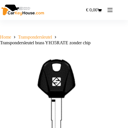
Ga
naar
€
0,00
Winkelwagen
de
inhoud
Home
Transpondersleutel
Transpondersleutel brass YH35RATE zonder chip