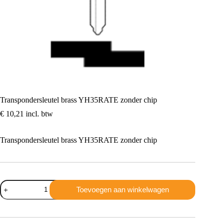
Transpondersleutel brass YH35RATE zonder chip
€
10,21
incl. btw
Transpondersleutel brass YH35RATE zonder chip
Transpondersleutel
Toevoegen aan winkelwagen
brass
YH35RATE
zonder
chip