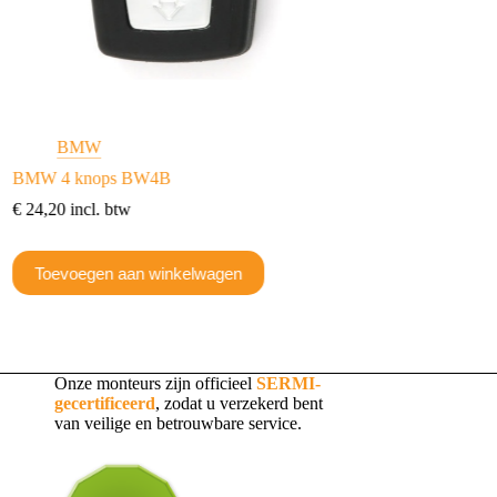
BMW
BMW 4 knops BW4B
€
24,20
incl. btw
Toevoegen aan winkelwagen
Onze monteurs zijn officieel
SERMI-
gecertificeerd
, zodat u verzekerd bent
van veilige en betrouwbare service.