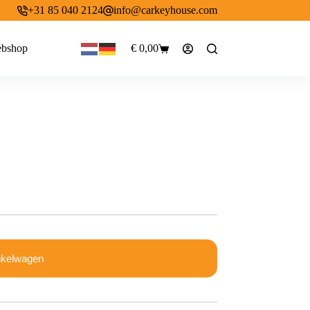
+31 85 040 2124
info@carkeyhouse.com
bshop
€
0,00
Winkelwagen
nkelwagen