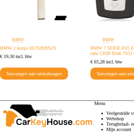
BMW
BMW
BMW 2 knops HU92RRS2N
BMW 7 SERIE E65 E66
mhz CHIP ID46 7953
€
19,30
incl. btw
€
65,28
incl. btw
Toevoegen aan winkelwagen
Toevoegen aan wi
Menu
Veelgestelde v
Webshop
Terugbetaal- e
Mijn account