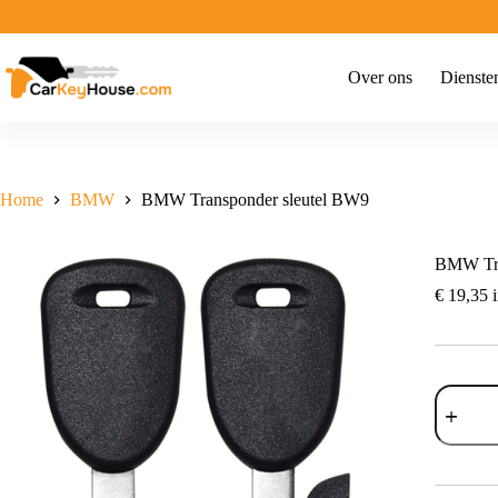
Ga
naar
de
inhoud
Over ons
Dienste
Home
BMW
BMW Transponder sleutel BW9
BMW Tra
€
19,35
i
BMW
Transpon
sleutel
BW9
aantal