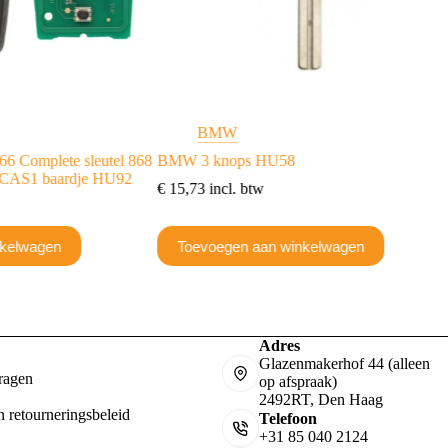
BMW
 Complete sleutel 868
BMW 3 knops HU58
 CAS1 baardje HU92
€
15,73
incl. btw
nkelwagen
Toevoegen aan winkelwagen
Adres
Glazenmakerhof 44 (alleen
ragen
op afspraak)
2492RT, Den Haag
n retourneringsbeleid
Telefoon
+31 85 040 2124