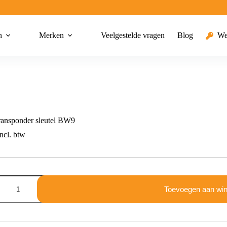
n
Merken
Veelgestelde vragen
Blog
We
nsponder sleutel BW9
ncl. btw
der
Toevoegen aan wi