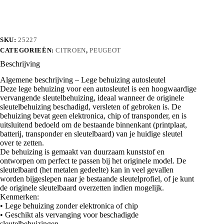
SKU:
25227
CATEGORIEËN:
CITROEN
,
PEUGEOT
Beschrijving
Algemene beschrijving – Lege behuizing autosleutel
Deze lege behuizing voor een autosleutel is een hoogwaardige
vervangende sleutelbehuizing, ideaal wanneer de originele
sleutelbehuizing beschadigd, versleten of gebroken is. De
behuizing bevat geen elektronica, chip of transponder, en is
uitsluitend bedoeld om de bestaande binnenkant (printplaat,
batterij, transponder en sleutelbaard) van je huidige sleutel
over te zetten.
De behuizing is gemaakt van duurzaam kunststof en
ontworpen om perfect te passen bij het originele model. De
sleutelbaard (het metalen gedeelte) kan in veel gevallen
worden bijgeslepen naar je bestaande sleutelprofiel, of je kunt
de originele sleutelbaard overzetten indien mogelijk.
Kenmerken:
• Lege behuizing zonder elektronica of chip
• Geschikt als vervanging voor beschadigde
sleutelbehuizingen