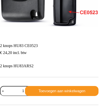
2 knops HU83 CE0523
€
24,20
incl. btw
2 knops HU83ARS2
2
Toevoegen aan winkelwagen
knops
HU83
CE0523
aantal