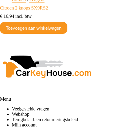
Citroen 2 knops SX9RS2
2 knop
€
16,94
incl. btw
€
24,20
Toevoegen aan winkelwagen
Toev
Menu
Veelgestelde vragen
Webshop
Terugbetaal- en retourneringsbeleid
Mijn account