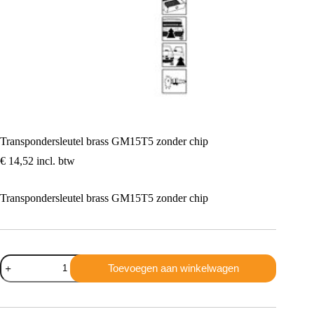
Transpondersleutel brass GM15T5 zonder chip
€
14,52
incl. btw
Transpondersleutel brass GM15T5 zonder chip
Transpondersleutel
Toevoegen aan winkelwagen
brass
GM15T5
zonder
chip