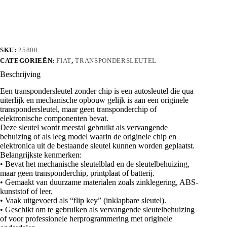
aantal
SKU:
25800
CATEGORIEËN:
FIAT
,
TRANSPONDERSLEUTEL
Beschrijving
Een transpondersleutel zonder chip is een autosleutel die qua
uiterlijk en mechanische opbouw gelijk is aan een originele
transpondersleutel, maar geen transponderchip of
elektronische componenten bevat.
Deze sleutel wordt meestal gebruikt als vervangende
behuizing of als leeg model waarin de originele chip en
elektronica uit de bestaande sleutel kunnen worden geplaatst.
Belangrijkste kenmerken:
• Bevat het mechanische sleutelblad en de sleutelbehuizing,
maar geen transponderchip, printplaat of batterij.
• Gemaakt van duurzame materialen zoals zinklegering, ABS-
kunststof of leer.
• Vaak uitgevoerd als “flip key” (inklapbare sleutel).
• Geschikt om te gebruiken als vervangende sleutelbehuizing
of voor professionele herprogrammering met originele