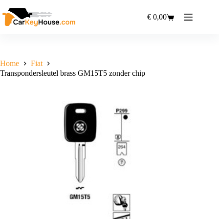
Ga
naar
€
0,00
Winkelwagen
de
inhoud
Home
Fiat
Transpondersleutel brass GM15T5 zonder chip