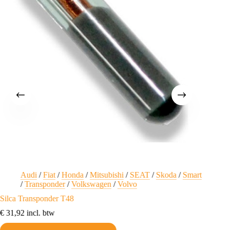
Audi
/
Fiat
/
Honda
/
Mitsubishi
/
SEAT
/
Skoda
/
Smart
Fi
/
Transponder
/
Volkswagen
/
Volvo
Fiat beh
Silca Transponder T48
€
24,20
€
31,92
incl. btw
Toev