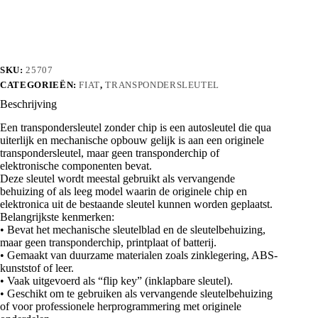
aantal
SKU:
25707
CATEGORIEËN:
FIAT
,
TRANSPONDERSLEUTEL
Beschrijving
Een transpondersleutel zonder chip is een autosleutel die qua
uiterlijk en mechanische opbouw gelijk is aan een originele
transpondersleutel, maar geen transponderchip of
elektronische componenten bevat.
Deze sleutel wordt meestal gebruikt als vervangende
behuizing of als leeg model waarin de originele chip en
elektronica uit de bestaande sleutel kunnen worden geplaatst.
Belangrijkste kenmerken:
• Bevat het mechanische sleutelblad en de sleutelbehuizing,
maar geen transponderchip, printplaat of batterij.
• Gemaakt van duurzame materialen zoals zinklegering, ABS-
kunststof of leer.
• Vaak uitgevoerd als “flip key” (inklapbare sleutel).
• Geschikt om te gebruiken als vervangende sleutelbehuizing
of voor professionele herprogrammering met originele