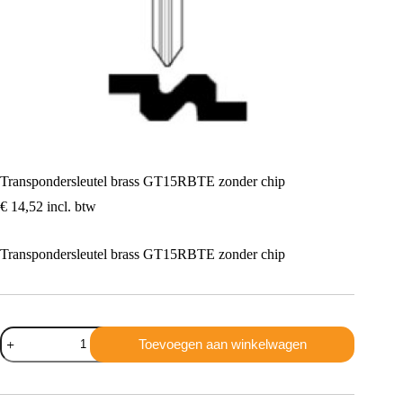
Transpondersleutel brass GT15RBTE zonder chip
€
14,52
incl. btw
Transpondersleutel brass GT15RBTE zonder chip
Transpondersleutel
Toevoegen aan winkelwagen
brass
GT15RBTE
zonder
chip