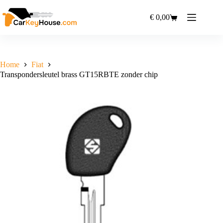
Ga
naar
€
0,00
Winkelwagen
de
inhoud
Home
Fiat
Transpondersleutel brass GT15RBTE zonder chip