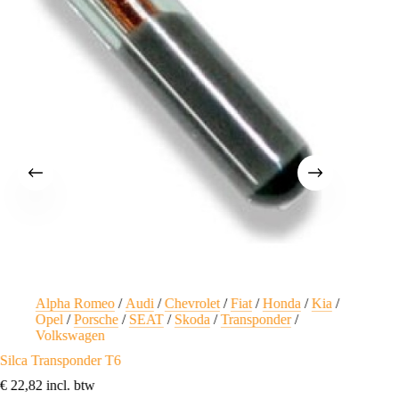
Alpha Romeo
/
Audi
/
Chevrolet
/
Fiat
/
Honda
/
Kia
/
A
Opel
/
Porsche
/
SEAT
/
Skoda
/
Transponder
/
Transpo
Volkswagen
€
12,80
Silca Transponder T6
€
22,82
incl. btw
Toev