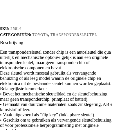
aantal
SKU:
25816
CATEGORIEËN:
TOYOTA
,
TRANSPONDERSLEUTEL
Beschrijving
Een transpondersleutel zonder chip is een autosleutel die qua
uiterlijk en mechanische opbouw gelijk is aan een originele
transpondersleutel, maar geen transponderchip of
elektronische componenten bevat.
Deze sleutel wordt meestal gebruikt als vervangende
behuizing of als leeg model waarin de originele chip en
elektronica uit de bestaande sleutel kunnen worden geplaatst.
Belangrijkste kenmerken:
• Bevat het mechanische sleutelblad en de sleutelbehuizing,
maar geen transponderchip, printplaat of batterij.
• Gemaakt van duurzame materialen zoals zinklegering, ABS-
kunststof of leer.
• Vaak uitgevoerd als “flip key” (inklapbare sleutel).
• Geschikt om te gebruiken als vervangende sleutelbehuizing
of voor professionele herprogrammering met originele