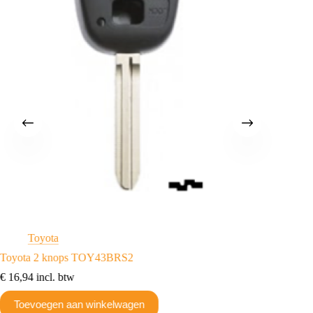
Toyota
T
Toyota 2 knops TOY43BRS2
Toyota
€
16,94
incl. btw
€
16,94
Toevoegen aan winkelwagen
Toev