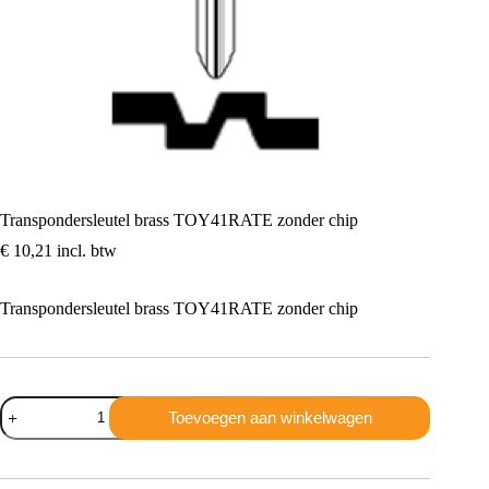
Transpondersleutel brass TOY41RATE zonder chip
€
10,21
incl. btw
Transpondersleutel brass TOY41RATE zonder chip
Transpondersleutel
Toevoegen aan winkelwagen
brass
TOY41RATE
zonder
chip