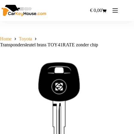
Ga
naar
€
0,00
Winkelwagen
de
inhoud
Home
Toyota
Transpondersleutel brass TOY41RATE zonder chip