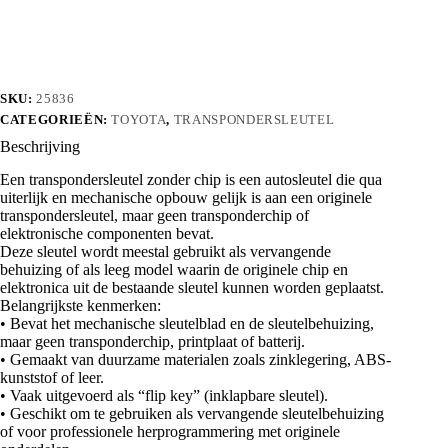
aantal
SKU:
25836
CATEGORIEËN:
TOYOTA
,
TRANSPONDERSLEUTEL
Beschrijving
Een transpondersleutel zonder chip is een autosleutel die qua
uiterlijk en mechanische opbouw gelijk is aan een originele
transpondersleutel, maar geen transponderchip of
elektronische componenten bevat.
Deze sleutel wordt meestal gebruikt als vervangende
behuizing of als leeg model waarin de originele chip en
elektronica uit de bestaande sleutel kunnen worden geplaatst.
Belangrijkste kenmerken:
• Bevat het mechanische sleutelblad en de sleutelbehuizing,
maar geen transponderchip, printplaat of batterij.
• Gemaakt van duurzame materialen zoals zinklegering, ABS-
kunststof of leer.
• Vaak uitgevoerd als “flip key” (inklapbare sleutel).
• Geschikt om te gebruiken als vervangende sleutelbehuizing
of voor professionele herprogrammering met originele