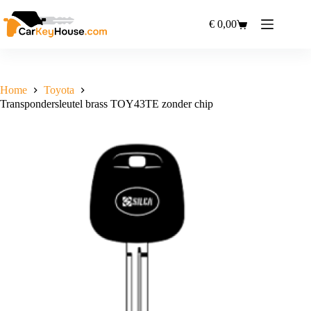
Ga
naar
€
0,00
Winkelwagen
de
inhoud
Home
Toyota
Transpondersleutel brass TOY43TE zonder chip