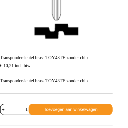
Transpondersleutel brass TOY43TE zonder chip
€
10,21
incl. btw
Transpondersleutel brass TOY43TE zonder chip
Transpondersleutel
Toevoegen aan winkelwagen
brass
TOY43TE
zonder
chip