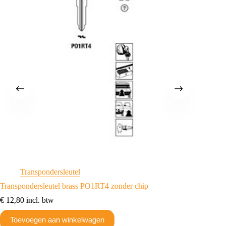
Transpondersleutel
H
Transpondersleutel brass PO1RT4 zonder chip
Transpo
€
12,80
incl. btw
€
12,85
Toevoegen aan winkelwagen
Toev