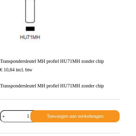
Transpondersleutel MH profiel HU71MH zonder chip
€
10,84
incl. btw
Transpondersleutel MH profiel HU71MH zonder chip
Transpondersleutel
Toevoegen aan winkelwagen
MH
profiel
HU71MH
zonder