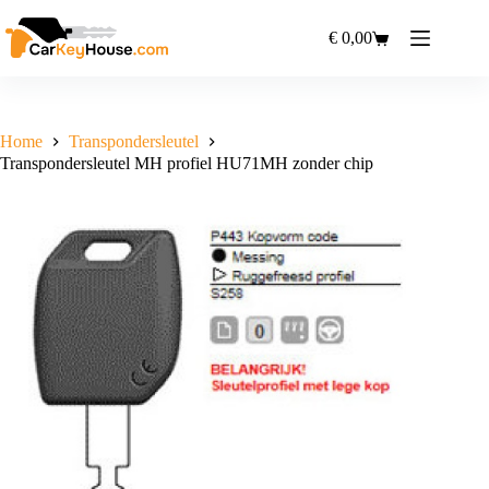
Ga
naar
€
0,00
Winkelwagen
de
inhoud
Home
Transpondersleutel
Transpondersleutel MH profiel HU71MH zonder chip