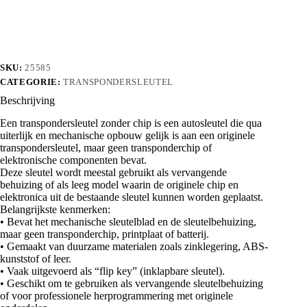
chip
aantal
SKU:
25585
CATEGORIE:
TRANSPONDERSLEUTEL
Beschrijving
Een transpondersleutel zonder chip is een autosleutel die qua
uiterlijk en mechanische opbouw gelijk is aan een originele
transpondersleutel, maar geen transponderchip of
elektronische componenten bevat.
Deze sleutel wordt meestal gebruikt als vervangende
behuizing of als leeg model waarin de originele chip en
elektronica uit de bestaande sleutel kunnen worden geplaatst.
Belangrijkste kenmerken:
• Bevat het mechanische sleutelblad en de sleutelbehuizing,
maar geen transponderchip, printplaat of batterij.
• Gemaakt van duurzame materialen zoals zinklegering, ABS-
kunststof of leer.
• Vaak uitgevoerd als “flip key” (inklapbare sleutel).
• Geschikt om te gebruiken als vervangende sleutelbehuizing
of voor professionele herprogrammering met originele