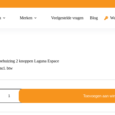
n
Merken
Veelgestelde vragen
Blog
We
behuizing 2 knoppen Laguna Espace
ncl. btw
g
Toevoegen aan wi