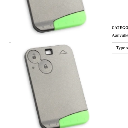
aantal
CATEGO
Aanvulle
Type s