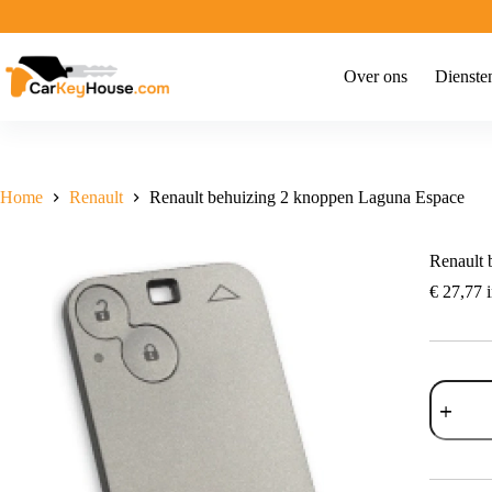
Ga
naar
de
inhoud
Over ons
Dienste
Home
Renault
Renault behuizing 2 knoppen Laguna Espace
Renault 
€
27,77
i
Renault
behuizin
2
knoppen
Laguna
Espace