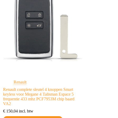
Renault
Renault
Renault complete sleutel 4 knoppen Smart
Renault Clio Koleos 
keyless voor Megane 4 Talisman Espace 5
knoppen Koleos PC
frequentie 433 mhz PCF7953M chip baard
€
89,48
incl. btw
VA2
€
150,04
incl. btw
Toevoegen aan w