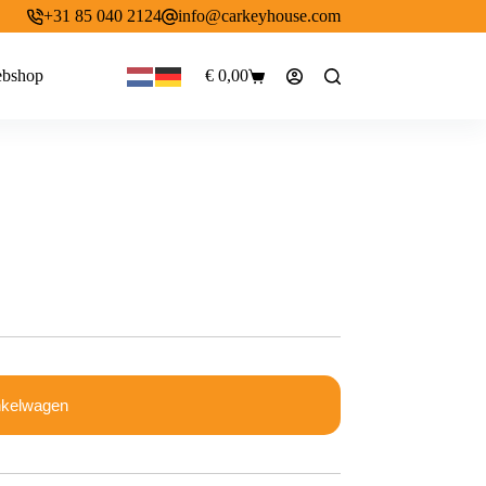
+31 85 040 2124
info@carkeyhouse.com
bshop
€
0,00
Winkelwagen
nkelwagen