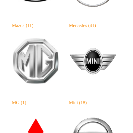
Mazda
(11)
Mercedes
(41)
MG
(1)
Mini
(18)