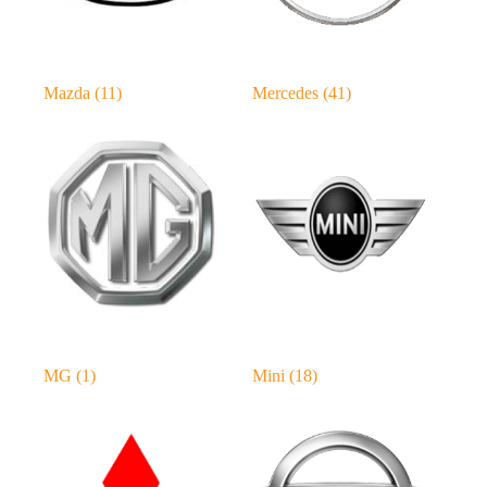
Mazda
(11)
Mercedes
(41)
MG
(1)
Mini
(18)